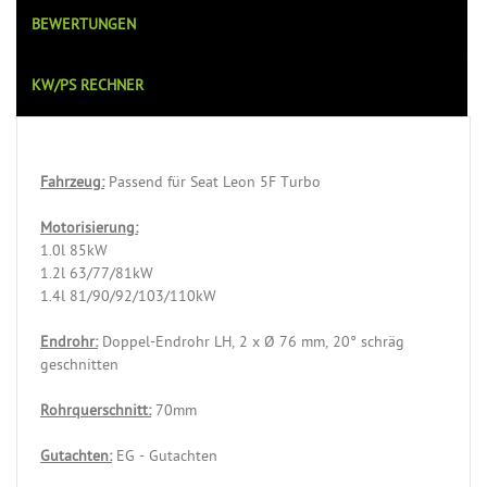
BEWERTUNGEN
KW/PS RECHNER
Fahrzeug:
Passend für Seat Leon 5F Turbo
Motorisierung:
1.0l 85kW
1.2l 63/77/81kW
1.4l 81/90/92/103/110kW
Endrohr:
Doppel-Endrohr LH, 2 x Ø 76 mm, 20° schräg
geschnitten
Rohrquerschnitt:
70mm
Gutachten:
EG - Gutachten