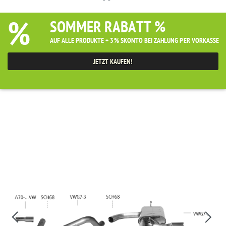
%
SOMMER RABATT %
AUF ALLE PRODUKTE + 3% SKONTO BEI ZAHLUNG PER VORKASSE
JETZT KAUFEN!