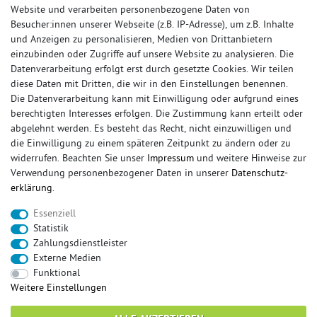
Website und verarbeiten personenbezogene Daten von
Besucher:innen unserer Webseite (z.B. IP-Adresse), um z.B. Inhalte
und Anzeigen zu personalisieren, Medien von Drittanbietern
einzubinden oder Zugriffe auf unsere Website zu analysieren. Die
Datenverarbeitung erfolgt erst durch gesetzte Cookies. Wir teilen
diese Daten mit Dritten, die wir in den Einstellungen benennen.
Die Datenverarbeitung kann mit Einwilligung oder aufgrund eines
berechtigten Interesses erfolgen. Die Zustimmung kann erteilt oder
© Copyright 2026 Sportauspuff-Store.de - Alle Rechte vorbehalten.
abgelehnt werden. Es besteht das Recht, nicht einzuwilligen und
Preisangaben inkl. gesetzlicher MwSt. und zzgl. Versandkosten
die Einwilligung zu einem späteren Zeitpunkt zu ändern oder zu
widerrufen. Beachten Sie unser
Impressum
und weitere Hinweise zur
Das Internetportal für Sportendschalldämpfer, Komplettanlagen,
Verwendung personenbezogener Daten in unserer
Daten­schutz­
Rennsportanlagen, Sportendrohre, Universalteile, Fächerkrümmer,
erklärung
.
Vorschalldämpfer, Sportkat, Ersatzrohr und Auspuffzubehör.
Essenziell
FOX, REMUS, FSW, FRIEDRICH MOTORSPORT, EISENMANN, ULTER
Statistik
SPORT, NOVUS
Zahlungsdienstleister
sportauspuff
sportkat
fox
racing sportauspuff
Externe Medien
endrohr
downpipe
komplettanlage
friedrich
Funktional
mittelschalldämpfer
fächerkrümmer
remus
Weitere Einstellungen
ersatzrohr
eisenmann
rennsportanlage
vorschalldämpfer attrappe
ulter
vorschalldämpfer