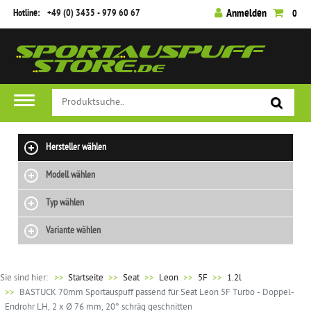
Hotline:
+49 (0) 3435 - 979 60 67
Anmelden
0
Hersteller wählen
Modell wählen
Typ wählen
Variante wählen
Sie sind hier:
>>
Startseite
Seat
Leon
5F
1.2l
BASTUCK 70mm Sportauspuff passend für Seat Leon 5F Turbo - Doppel-
Endrohr LH, 2 x Ø 76 mm, 20° schräg geschnitten