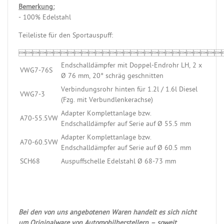
Bemerkung:
- 100% Edelstahl
Teileliste für den Sportauspuff:

Endschalldämpfer mit Doppel-Endrohr LH, 2 x
VWG7-76S
Ø 76 mm, 20° schräg geschnitten
Verbindungsrohr hinten für 1.2l / 1.6l Diesel
VWG7-3
(Fzg. mit Verbundlenkerachse)
Adapter Komplettanlage bzw.
A70-55.5VW
Endschalldämpfer auf Serie auf Ø 55.5 mm
Adapter Komplettanlage bzw.
A70-60.5VW
Endschalldämpfer auf Serie auf Ø 60.5 mm
SCH68
Auspuffschelle Edelstahl Ø 68-73 mm
Bei den von uns angebotenen Waren handelt es sich nicht
um Originalware von Automobilherstellern – soweit