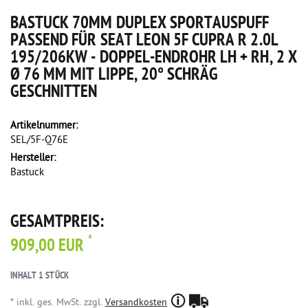
BASTUCK 70MM DUPLEX SPORTAUSPUFF
PASSEND FÜR SEAT LEON 5F CUPRA R 2.0L
195/206KW - DOPPEL-ENDROHR LH + RH, 2 X
Ø 76 MM MIT LIPPE, 20° SCHRÄG
GESCHNITTEN
Artikelnummer:
SEL/5F-Q76E
Hersteller:
Bastuck
GESAMTPREIS:
*
909,00 EUR
INHALT
1
STÜCK
* inkl. ges. MwSt. zzgl.
Versandkosten