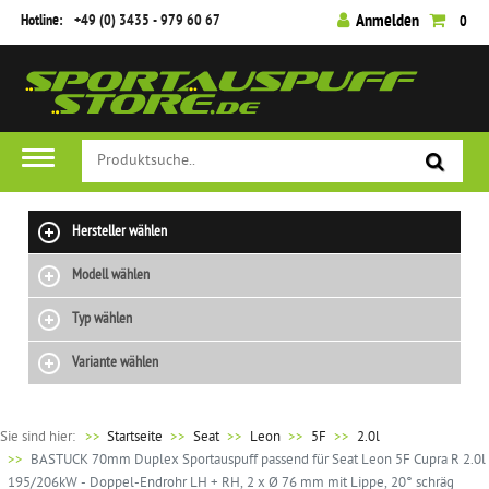
Hotline:
+49 (0) 3435 - 979 60 67
Anmelden
0
Hersteller wählen
Modell wählen
Typ wählen
Variante wählen
Sie sind hier:
>>
Startseite
Seat
Leon
5F
2.0l
BASTUCK 70mm Duplex Sportauspuff passend für Seat Leon 5F Cupra R 2.0l
195/206kW - Doppel-Endrohr LH + RH, 2 x Ø 76 mm mit Lippe, 20° schräg