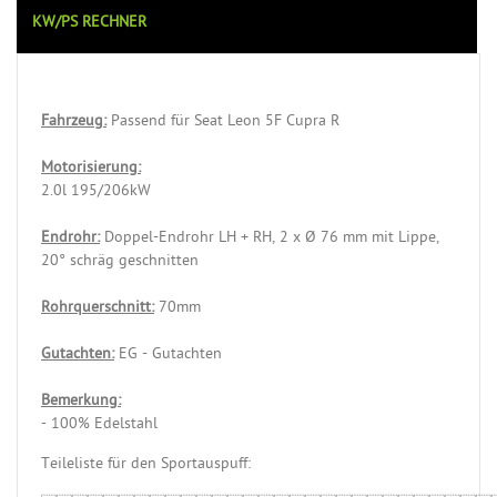
KW/PS RECHNER
Fahrzeug:
Passend für Seat Leon 5F Cupra R
Motorisierung:
2.0l 195/206kW
Endrohr:
Doppel-Endrohr LH + RH, 2 x Ø 76 mm mit Lippe,
20° schräg geschnitten
Rohrquerschnitt:
70mm
Gutachten:
EG - Gutachten
Bemerkung:
- 100% Edelstahl
Teileliste für den Sportauspuff: