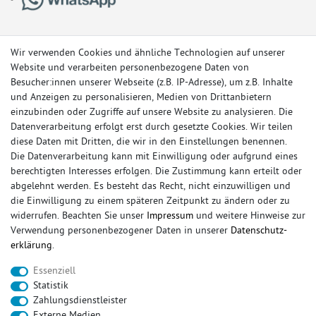
Wir verwenden Cookies und ähnliche Technologien auf unserer
Website und verarbeiten personenbezogene Daten von
Besucher:innen unserer Webseite (z.B. IP-Adresse), um z.B. Inhalte
und Anzeigen zu personalisieren, Medien von Drittanbietern
einzubinden oder Zugriffe auf unsere Website zu analysieren. Die
Datenverarbeitung erfolgt erst durch gesetzte Cookies. Wir teilen
diese Daten mit Dritten, die wir in den Einstellungen benennen.
Die Datenverarbeitung kann mit Einwilligung oder aufgrund eines
berechtigten Interesses erfolgen. Die Zustimmung kann erteilt oder
© Copyright 2026 Sportauspuff-Store.de - Alle Rechte vorbehalten.
abgelehnt werden. Es besteht das Recht, nicht einzuwilligen und
Preisangaben inkl. gesetzlicher MwSt. und zzgl. Versandkosten
die Einwilligung zu einem späteren Zeitpunkt zu ändern oder zu
widerrufen. Beachten Sie unser
Impressum
und weitere Hinweise zur
Das Internetportal für Sportendschalldämpfer, Komplettanlagen,
Verwendung personenbezogener Daten in unserer
Daten­schutz­
Rennsportanlagen, Sportendrohre, Universalteile, Fächerkrümmer,
erklärung
.
Vorschalldämpfer, Sportkat, Ersatzrohr und Auspuffzubehör.
Essenziell
FOX, REMUS, FSW, FRIEDRICH MOTORSPORT, EISENMANN, ULTER
Statistik
SPORT, NOVUS
Zahlungsdienstleister
sportauspuff
sportkat
fox
racing sportauspuff
Externe Medien