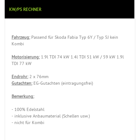
KW/PS RECHNER
Fahrzeug:
Passend für Skoda Fabia Typ 6Y / Typ 5J kein
Kombi
Motorisierung:
1.9l TDI 74 kW 1.4l TDI 51 kW / 59 kW 1.9l
TDI 77 kW
Endrohr:
2 x 76mm
Gutachten:
EG-Gutachten (eintragungsfrei)
Bemerkung:
- 100% Edelstahl
- inklusive Anbaumaterial (Schellen usw.)
- nicht für Kombi