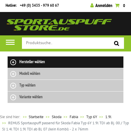
Hotline:
+49 (0) 3435 - 979 60 67
Anmelden
0
Hersteller wählen
Modell wählen
Typ wählen
Variante wählen
Sie sind hier:
>>
Startseite
Skoda
Fabia
Typ 6Y
1.9l
REMUS Sportauspuff passend für Skoda Fabia Typ 6Y 1.9l TDI ab Bj. 00 / Typ
5J 1.4l TDI 1.9l TDI ab Bj. 07 (kein Kombi) - 2 x 76mm