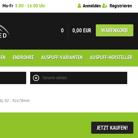
7
Mo-Fr
8:00 - 16:00 Uhr
Anmelden
Registrieren
0
0,00 EUR
WARENKORB
GEN
ENDROHRE
AUSPUFF-VARIANTEN
AUSPUFF-HERSTELLER
Variante wählen
 Bj. 02 - 92x78mm
JETZT KAUFEN!