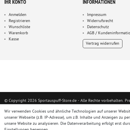
IHR KONTO
INFORMATIONEN
Anmelden
Impressum
Registrieren
Widerrufsrecht
Wunschliste
Datenschutz
Warenkorb
AGB / Kundeninformati
Kasse
Vertrag widerrufen
© Copyright 2026 Sportauspuff-Store.de - Alle Rechte vorbehalten. Pr
Das Internetportal für Sportendschalldämpfer, Komplettanlagen, Renns
Wir verwenden Cookies und ähnliche Technologien auf unserer Websi
Ersatzrohr und Auspuffzubehör.
unserer Webseite (z.B. IP-Adresse), um z.B. Inhalte und Anzeigen zu pe
unsere Website zu analysieren. Die Datenverarbeitung erfolgt erst durc
FOX, REMUS, FSW, FRIEDRICH MOTORSPORT, EISENMANN, ULTER SPO
Einstellungen benennen.