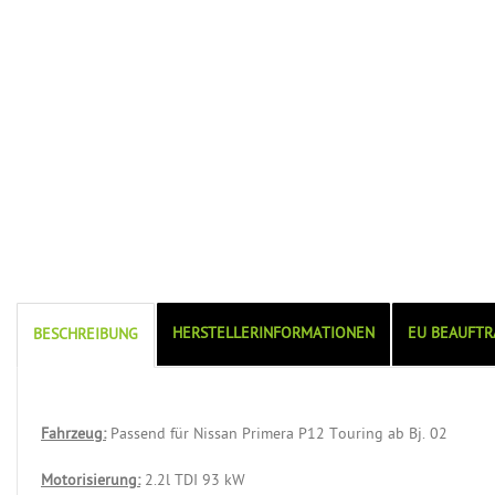
HERSTELLERINFORMATIONEN
EU BEAUFTR
BESCHREIBUNG
Fahrzeug:
Passend für Nissan Primera P12 Touring ab Bj. 02
Motorisierung:
2.2l TDI 93 kW