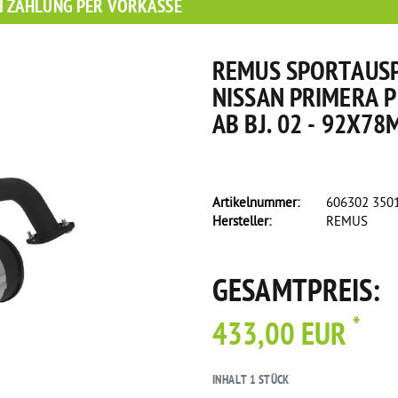
I ZAHLUNG PER VORKASSE
REMUS SPORTAUSP
NISSAN PRIMERA P
AB BJ. 02 - 92X7
Artikelnummer:
606302 350
Hersteller:
REMUS
s eine Flasche Rain-X Regenabweiser!
GESAMTPREIS:
*
433,00 EUR
INHALT
1
STÜCK