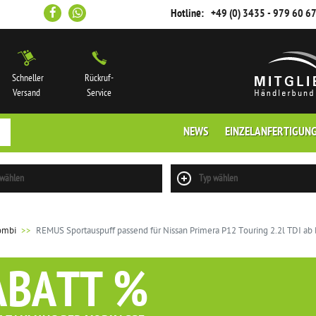
Hotline:
+49 (0) 3435 - 979 60 6
Schneller
Rückruf-
Versand
Service
NEWS
EINZELANFERTIGUN
 wählen
Typ wählen
ombi
REMUS Sportauspuff passend für Nissan Primera P12 Touring 2.2l TDI ab
ABATT %