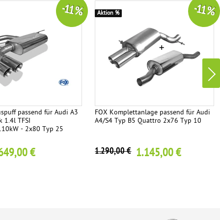
-11 %
-11 %
Aktion %
spuff passend für Audi A3
FOX Komplettanlage passend für Audi
 1.4l TFSI
A4/S4 Typ B5 Quattro 2x76 Typ 10
110kW - 2x80 Typ 25
649,00 €
1.145,00 €
1.290,00 €