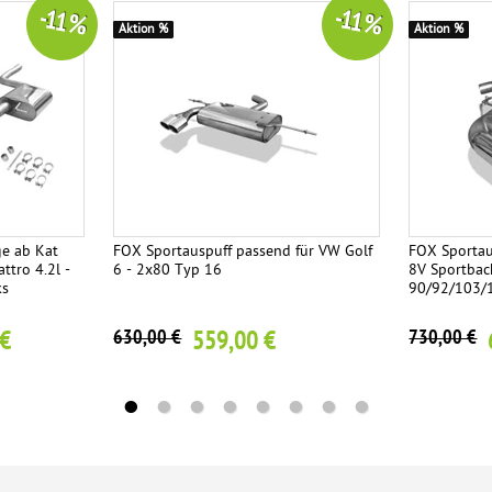
-11 %
-11 %
Aktion %
Aktion %
e ab Kat
FOX Sportauspuff passend für VW Golf
FOX Sportau
ttro 4.2l -
6 - 2x80 Typ 16
8V Sportback
ks
90/92/103/
 €
559,00 €
630,00 €
730,00 €