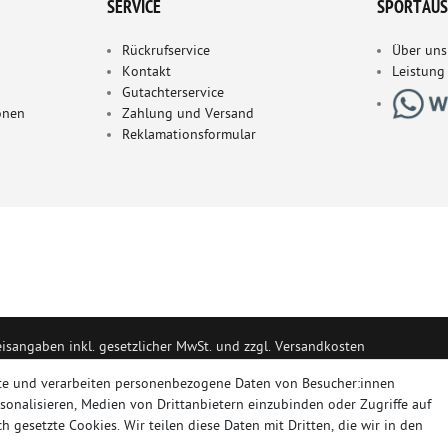
SERVICE
SPORTAUS
Rückrufservice
Über uns
Kontakt
Leistung
Gutachterservice
onen
Zahlung und Versand
Reklamationsformular
eisangaben inkl. gesetzlicher MwSt. und zzgl. Versandkosten
portanlagen, Sportendrohre, Universalteile, Fächerkrümmer, Vorschalldäm
te und verarbeiten personenbezogene Daten von Besucher:innen
rsonalisieren, Medien von Drittanbietern einzubinden oder Zugriffe auf
h gesetzte Cookies. Wir teilen diese Daten mit Dritten, die wir in den
RT, NOVUS