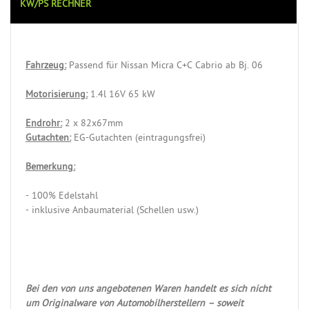
KW/PS RECHNER
Fahrzeug:
Passend für Nissan Micra C+C Cabrio ab Bj. 06
Motorisierung:
1.4l 16V 65 kW
Endrohr:
2 x 82x67mm
Gutachten:
EG-Gutachten (eintragungsfrei)
Bemerkung:
- 100% Edelstahl
- inklusive Anbaumaterial (Schellen usw.)
Bei den von uns angebotenen Waren handelt es sich nicht
um Originalware von Automobilherstellern – soweit