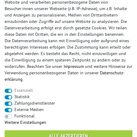
Website und verarbeiten personenbezogene Daten von
Besucher:innen unserer Webseite (z.B. IP-Adresse), um z.B. Inhalte
und Anzeigen zu personalisieren, Medien von Drittanbietern
einzubinden oder Zugriffe auf unsere Website zu analysieren. Die
Datenverarbeitung erfolgt erst durch gesetzte Cookies. Wir teilen
diese Daten mit Dritten, die wir in den Einstellungen benennen.
Die Datenverarbeitung kann mit Einwilligung oder aufgrund eines
berechtigten Interesses erfolgen. Die Zustimmung kann erteilt oder
© Copyright 2026 Sportauspuff-Store.de - Alle Rechte vorbehalten.
abgelehnt werden. Es besteht das Recht, nicht einzuwilligen und
Preisangaben inkl. gesetzlicher MwSt. und zzgl. Versandkosten
die Einwilligung zu einem späteren Zeitpunkt zu ändern oder zu
widerrufen. Beachten Sie unser
Impressum
und weitere Hinweise zur
Das Internetportal für Sportendschalldämpfer, Komplettanlagen,
Verwendung personenbezogener Daten in unserer
Daten­schutz­
Rennsportanlagen, Sportendrohre, Universalteile, Fächerkrümmer,
erklärung
.
Vorschalldämpfer, Sportkat, Ersatzrohr und Auspuffzubehör.
Essenziell
FOX, REMUS, FSW, FRIEDRICH MOTORSPORT, EISENMANN, ULTER
Statistik
SPORT, NOVUS
Zahlungsdienstleister
sportauspuff
sportkat
fox
racing sportauspuff
Externe Medien
endrohr
downpipe
komplettanlage
friedrich
Funktional
mittelschalldämpfer
fächerkrümmer
remus
Weitere Einstellungen
ersatzrohr
eisenmann
rennsportanlage
vorschalldämpfer attrappe
ulter
vorschalldämpfer
ALLE AKZEPTIEREN