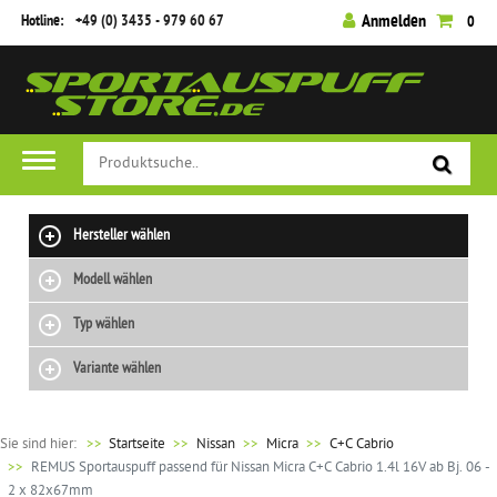
Hotline:
+49 (0) 3435 - 979 60 67
Anmelden
0
Hersteller wählen
Modell wählen
Typ wählen
Variante wählen
Sie sind hier:
>>
Startseite
Nissan
Micra
C+C Cabrio
REMUS Sportauspuff passend für Nissan Micra C+C Cabrio 1.4l 16V ab Bj. 06 -
2 x 82x67mm