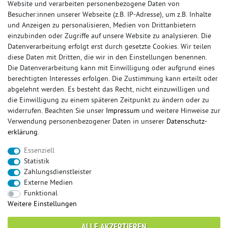
Website und verarbeiten personenbezogene Daten von
Besucher:innen unserer Webseite (z.B. IP-Adresse), um z.B. Inhalte
und Anzeigen zu personalisieren, Medien von Drittanbietern
einzubinden oder Zugriffe auf unsere Website zu analysieren. Die
Datenverarbeitung erfolgt erst durch gesetzte Cookies. Wir teilen
diese Daten mit Dritten, die wir in den Einstellungen benennen.
Die Datenverarbeitung kann mit Einwilligung oder aufgrund eines
berechtigten Interesses erfolgen. Die Zustimmung kann erteilt oder
© Copyright 2026 Sportauspuff-Store.de - Alle Rechte vorbehalten.
abgelehnt werden. Es besteht das Recht, nicht einzuwilligen und
Preisangaben inkl. gesetzlicher MwSt. und zzgl. Versandkosten
die Einwilligung zu einem späteren Zeitpunkt zu ändern oder zu
widerrufen. Beachten Sie unser
Impressum
und weitere Hinweise zur
Das Internetportal für Sportendschalldämpfer, Komplettanlagen,
Verwendung personenbezogener Daten in unserer
Daten­schutz­
Rennsportanlagen, Sportendrohre, Universalteile, Fächerkrümmer,
erklärung
.
Vorschalldämpfer, Sportkat, Ersatzrohr und Auspuffzubehör.
Essenziell
FOX, REMUS, FSW, FRIEDRICH MOTORSPORT, EISENMANN, ULTER
Statistik
SPORT, NOVUS
Zahlungsdienstleister
sportauspuff
sportkat
fox
racing sportauspuff
Externe Medien
endrohr
downpipe
komplettanlage
friedrich
Funktional
mittelschalldämpfer
fächerkrümmer
remus
Weitere Einstellungen
ersatzrohr
eisenmann
rennsportanlage
vorschalldämpfer attrappe
ulter
vorschalldämpfer
ALLE AKZEPTIEREN