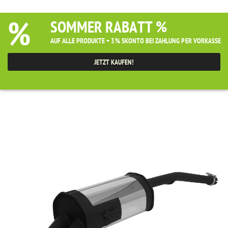
%
SOMMER RABATT %
AUF ALLE PRODUKTE + 3% SKONTO BEI ZAHLUNG PER VORKASSE
JETZT KAUFEN!