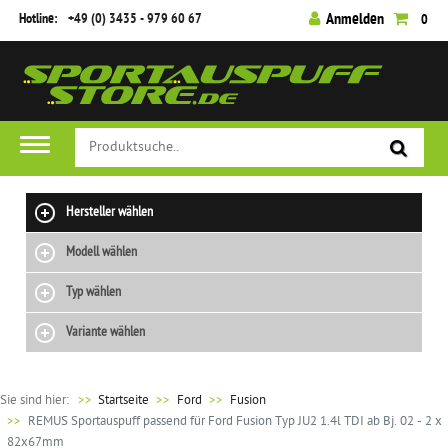
Hotline:
+49 (0) 3435 - 979 60 67
Anmelden
0
Hersteller wählen
Modell wählen
Typ wählen
Variante wählen
Sie sind hier:
>>
Startseite
Ford
Fusion
REMUS Sportauspuff passend für Ford Fusion Typ JU2 1.4l TDI ab Bj. 02 - 2 x
82x67mm