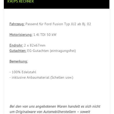
KW/PS RECHNER
Fahrzeug:
Passend für Ford Fusion Typ JU2 ab Bj. 02
Motorisierung:
1.4l TDI 50 kW
Endrohr:
2 x 82x67mm
Gutachten:
EG-Gutachten (eintragungsfrei)
Bemerkung:
- 100% Edelstahl
- inklusive Anbaumaterial (Schellen usw.)
Bei den von uns angebotenen Waren handelt es sich nicht
um Originalware von Automobilherstellern – soweit