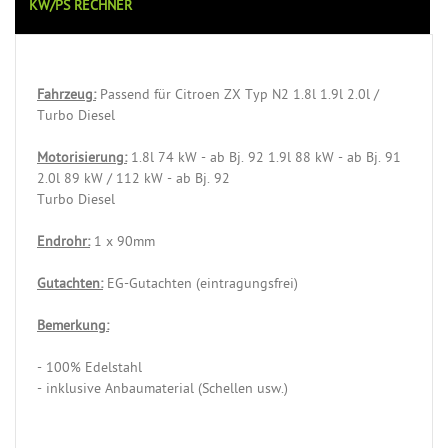
KW/PS RECHNER
Fahrzeug:
Passend für Citroen ZX Typ N2 1.8l 1.9l 2.0l /
Turbo Diesel
Motorisierung:
1.8l 74 kW - ab Bj. 92 1.9l 88 kW - ab Bj. 91
2.0l 89 kW / 112 kW - ab Bj. 92
Turbo Diesel
Endrohr:
1 x 90mm
Gutachten:
EG-Gutachten (eintragungsfrei)
Bemerkung:
- 100% Edelstahl
- inklusive Anbaumaterial (Schellen usw.)