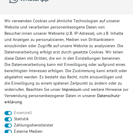
Wir verwenden Cookies und ähnliche Technologien auf unserer
Website und verarbeiten personenbezogene Daten von
Besucher:innen unserer Webseite (z.B. IP-Adresse), um z.B. Inhalte
und Anzeigen zu personalisieren, Medien von Drittanbietern
einzubinden oder Zugriffe auf unsere Website zu analysieren. Die
Datenverarbeitung erfolgt erst durch gesetzte Cookies. Wir teilen
diese Daten mit Dritten, die wir in den Einstellungen benennen.
Die Datenverarbeitung kann mit Einwilligung oder aufgrund eines
berechtigten Interesses erfolgen. Die Zustimmung kann erteilt oder
© Copyright 2026 Sportauspuff-Store.de - Alle Rechte vorbehalten.
abgelehnt werden. Es besteht das Recht, nicht einzuwilligen und
Preisangaben inkl. gesetzlicher MwSt. und zzgl. Versandkosten
die Einwilligung zu einem späteren Zeitpunkt zu ändern oder zu
widerrufen. Beachten Sie unser
Impressum
und weitere Hinweise zur
Das Internetportal für Sportendschalldämpfer, Komplettanlagen,
Verwendung personenbezogener Daten in unserer
Daten­schutz­
Rennsportanlagen, Sportendrohre, Universalteile, Fächerkrümmer,
erklärung
.
Vorschalldämpfer, Sportkat, Ersatzrohr und Auspuffzubehör.
Essenziell
FOX, REMUS, FSW, FRIEDRICH MOTORSPORT, EISENMANN, ULTER
Statistik
SPORT, NOVUS
Zahlungsdienstleister
sportauspuff
sportkat
fox
racing sportauspuff
Externe Medien