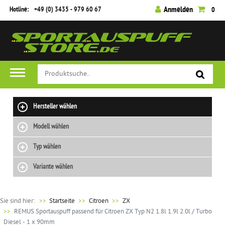
Hotline:
+49 (0) 3435 - 979 60 67
Anmelden
0
Hersteller wählen
Modell wählen
Typ wählen
Variante wählen
Sie sind hier:
>>
Startseite
Citroen
ZX
REMUS Sportauspuff passend für Citroen ZX Typ N2 1.8l 1.9l 2.0l / Turbo
Diesel - 1 x 90mm