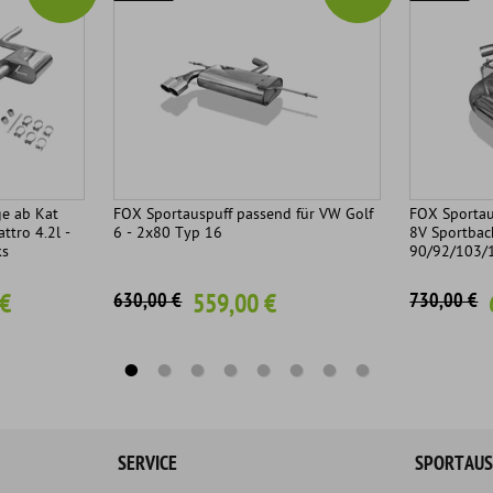
e ab Kat
FOX Sportauspuff passend für VW Golf
FOX Sportau
ttro 4.2l -
6 - 2x80 Typ 16
8V Sportback
ks
90/92/103/
 €
559,00 €
630,00 €
730,00 €
SERVICE
SPORTAUS