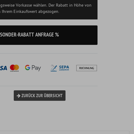
ngsweise Vorkasse wählen. Der Rabatt in Höhe von
n Ihrem Einkaufswert abgezogen.
SONDER-RABATT ANFRAGE %
ZURÜCK ZUR ÜBERSICHT