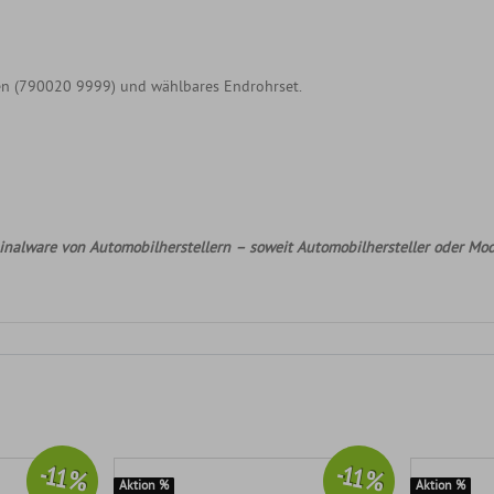
n (790020 9999) und wählbares Endrohrset.
nalware von Automobilherstellern – soweit Automobilhersteller oder Mod
-11 %
-11 %
Aktion %
Aktion %