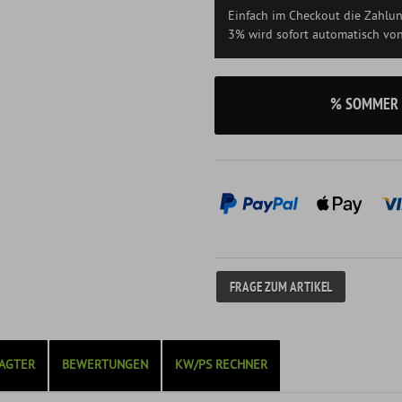
Einfach im Checkout die Zahlu
3% wird sofort automatisch vo
% SOMMER 
FRAGE ZUM ARTIKEL
AGTER
BEWERTUNGEN
KW/PS RECHNER