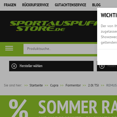
FRAGEN
RÜCKRUFSERVICE
GUTACHTENSERVICE
BLOG
WICHTI
Der von Ih
zugelassen
Showzweck
geltenden
Hersteller wählen
Modell
Sie sind hier:
>>
Startseite
Cupra
Formentor
2.0l TSI
REMUS R
%
SOMMER R