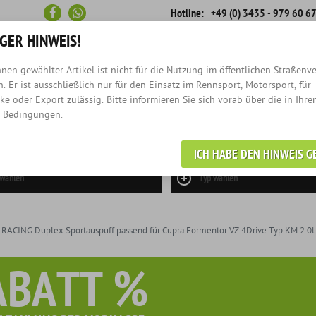
Hotline:
+49 (0) 3435 - 979 60 6
GER HINWEIS!
nen gewählter Artikel ist nicht für die Nutzung im öffentlichen Straßenv
Schneller
Rückruf-
. Er ist ausschließlich nur für den Einsatz im Rennsport, Motorsport, für
Versand
Service
e oder Export zulässig. Bitte informieren Sie sich vorab über die in Ihre
 Bedingungen.
NEWS
EINZELANFERTIGUN
ICH HABE DEN HINWEIS G
 wählen
Typ wählen
ACING Duplex Sportauspuff passend für Cupra Formentor VZ 4Drive Typ KM 2.0l 
ABATT %