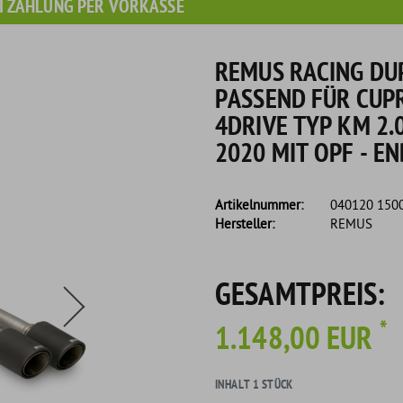
I ZAHLUNG PER VORKASSE
REMUS RACING DU
PASSEND FÜR CUP
4DRIVE TYP KM 2.0
2020 MIT OPF - 
Artikelnummer:
040120 150
Hersteller:
REMUS
s eine Flasche Rain-X Regenabweiser!
GESAMTPREIS:
*
1.148,00 EUR
INHALT
1
STÜCK