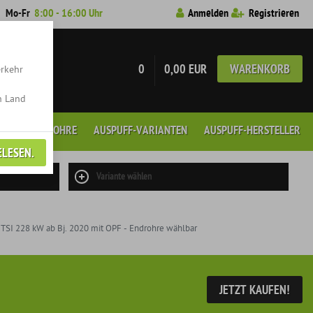
7
Mo-Fr
8:00 - 16:00 Uhr
Anmelden
Registrieren
0
0,00 EUR
WARENKORB
erkehr
n Land
GEN
ENDROHRE
AUSPUFF-VARIANTEN
AUSPUFF-HERSTELLER
ELESEN.
Variante wählen
TSI 228 kW ab Bj. 2020 mit OPF - Endrohre wählbar
JETZT KAUFEN!