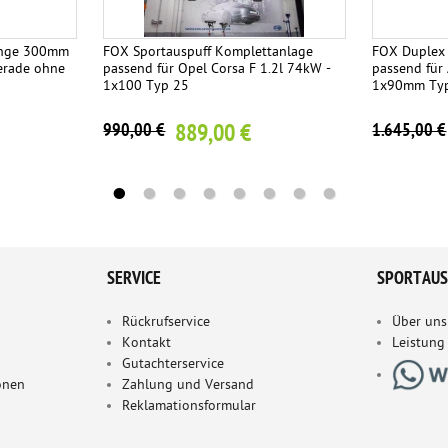
änge 300mm
FOX Sportauspuff Komplettanlage
FOX Duplex 
erade ohne
passend für Opel Corsa F 1.2l 74kW -
passend für 
1x100 Typ 25
1x90mm Typ 
889,00 €
990,00 €
1.645,00 €
SERVICE
SPORTAUS
Rückrufservice
Über uns
Kontakt
Leistung
Gutachterservice
onen
Zahlung und Versand
Reklamationsformular