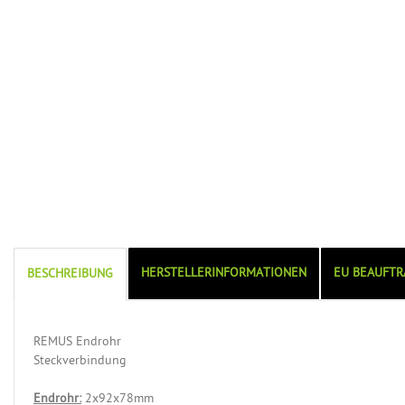
HERSTELLERINFORMATIONEN
EU BEAUFTR
BESCHREIBUNG
REMUS Endrohr
Steckverbindung
Endrohr:
2x92x78mm