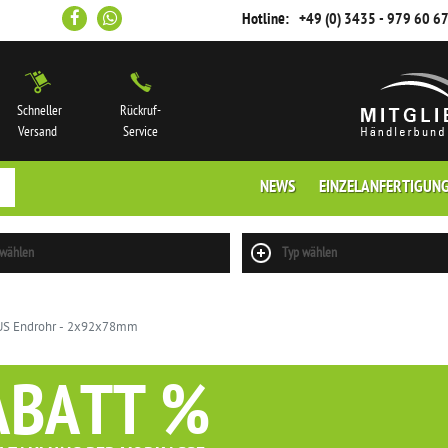
Hotline:
+49 (0) 3435 - 979 60 6
Schneller
Rückruf-
Versand
Service
NEWS
EINZELANFERTIGUN
 wählen
Typ wählen
S Endrohr - 2x92x78mm
ABATT %