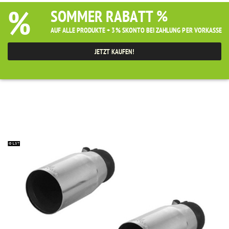
%
SOMMER RABATT %
AUF ALLE PRODUKTE + 3% SKONTO BEI ZAHLUNG PER VORKASSE
JETZT KAUFEN!