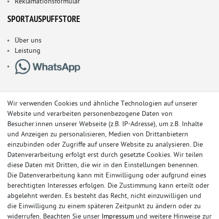
Reklamationsformular
SPORTAUSPUFFSTORE
Über uns
Leistung
Wir verwenden Cookies und ähnliche Technologien auf unserer
Website und verarbeiten personenbezogene Daten von
Besucher:innen unserer Webseite (z.B. IP-Adresse), um z.B. Inhalte
und Anzeigen zu personalisieren, Medien von Drittanbietern
einzubinden oder Zugriffe auf unsere Website zu analysieren. Die
Datenverarbeitung erfolgt erst durch gesetzte Cookies. Wir teilen
diese Daten mit Dritten, die wir in den Einstellungen benennen.
Die Datenverarbeitung kann mit Einwilligung oder aufgrund eines
berechtigten Interesses erfolgen. Die Zustimmung kann erteilt oder
© Copyright 2026 Sportauspuff-Store.de - Alle Rechte vorbehalten.
abgelehnt werden. Es besteht das Recht, nicht einzuwilligen und
Preisangaben inkl. gesetzlicher MwSt. und zzgl. Versandkosten
die Einwilligung zu einem späteren Zeitpunkt zu ändern oder zu
widerrufen. Beachten Sie unser
Impressum
und weitere Hinweise zur
Das Internetportal für Sportendschalldämpfer, Komplettanlagen,