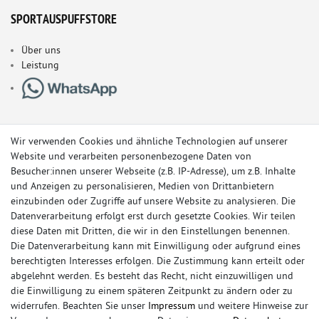
SPORTAUSPUFFSTORE
Über uns
Leistung
Wir verwenden Cookies und ähnliche Technologien auf unserer
Website und verarbeiten personenbezogene Daten von
Besucher:innen unserer Webseite (z.B. IP-Adresse), um z.B. Inhalte
und Anzeigen zu personalisieren, Medien von Drittanbietern
einzubinden oder Zugriffe auf unsere Website zu analysieren. Die
Datenverarbeitung erfolgt erst durch gesetzte Cookies. Wir teilen
diese Daten mit Dritten, die wir in den Einstellungen benennen.
Die Datenverarbeitung kann mit Einwilligung oder aufgrund eines
berechtigten Interesses erfolgen. Die Zustimmung kann erteilt oder
© Copyright 2026 Sportauspuff-Store.de - Alle Rechte vorbehalten.
abgelehnt werden. Es besteht das Recht, nicht einzuwilligen und
Preisangaben inkl. gesetzlicher MwSt. und zzgl. Versandkosten
die Einwilligung zu einem späteren Zeitpunkt zu ändern oder zu
widerrufen. Beachten Sie unser
Impressum
und weitere Hinweise zur
Das Internetportal für Sportendschalldämpfer, Komplettanlagen,