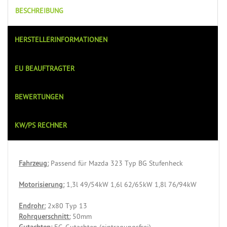
BESCHREIBUNG
HERSTELLERINFORMATIONEN
EU BEAUFTRAGTER
BEWERTUNGEN
KW/PS RECHNER
Fahrzeug:
Passend für Mazda 323 Typ BG Stufenheck
Motorisierung:
1,3l 49/54kW 1,6l 62/65kW 1,8l 76/94kW
Endrohr:
2x80 Typ 13
Rohrquerschnitt:
50mm