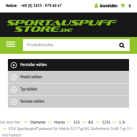
Hotline:
+49 (0) 3435 - 979 60 67
Anmelden
0
Hersteller wählen
Modell wählen
Typ wählen
Variante wählen
Sie sind hier:
>>
Startseite
Mazda
323
BG
323S
1.3l
FOX Sportauspuff passend für Mazda 323 Typ BG Stufenheck 2x80 Typ 13 -
mit Flansch