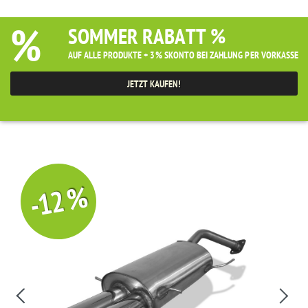
%
SOMMER RABATT %
AUF ALLE PRODUKTE + 3% SKONTO BEI ZAHLUNG PER VORKASSE
JETZT KAUFEN!
-12 %