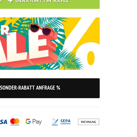
S!
UNSER HSN / TSN SERVICE
SONDER-RABATT ANFRAGE %