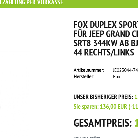
I ZAHLUNG PER VORKASSE
FOX DUPLEX SPOR
FÜR JEEP GRAND C
SRT8 344KW AB BJ
44 RECHTS/LINKS
Artikelnummer:
JE023044-7
Hersteller:
Fox
s eine Flasche Rain-X Regenabweiser!
UNSER BISHERIGER PREIS:
1
Sie sparen:
136,00 EUR
(-1
GESAMTPREIS: