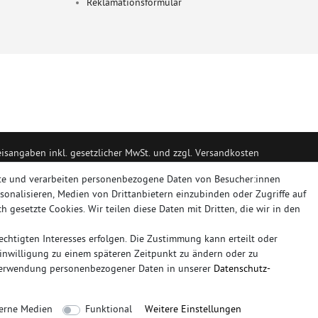
Reklamationsformular
eisangaben inkl. gesetzlicher MwSt. und zzgl. Versandkosten
portanlagen, Sportendrohre, Universalteile, Fächerkrümmer, Vorschalldäm
te und verarbeiten personenbezogene Daten von Besucher:innen
rsonalisieren, Medien von Drittanbietern einzubinden oder Zugriffe auf
h gesetzte Cookies. Wir teilen diese Daten mit Dritten, die wir in den
RT, NOVUS
chtigten Interesses erfolgen. Die Zustimmung kann erteilt oder
plettanlage
friedrich
mittelschalldämpfer
fächerkrümmer
remus
ersatz
Einwilligung zu einem späteren Zeitpunkt zu ändern oder zu
duplex
milltek
Verwendung personenbezogener Daten in unserer
Daten­schutz­
Sie bitte der Schaltfläche mit den Versandinformationen
erne Medien
Funktional
Weitere Einstellungen