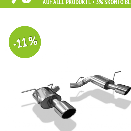
AUF ALLE PRODUKTE + 3% SKONTO BE
-11 %
Sie erhalten Sie beim Kauf diesen Artikel Grati