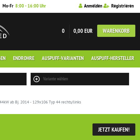
7
Mo-Fr
8:00 - 16:00 Uhr
Anmelden
Registrieren
0
0,00 EUR
WARENKORB
GEN
ENDROHRE
AUSPUFF-VARIANTEN
AUSPUFF-HERSTELLER
Variante wählen
4kW ab Bj. 2014 - 129x106 Typ 44 rechts/links
JETZT KAUFEN!