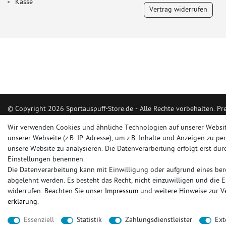
Kasse
Vertrag widerrufen
© Copyright 2026 Sportauspuff-Store.de - Alle Rechte vorbehalten. Pr
Das Internetportal für Sportendschalldämpfer, Komplettanlagen, Renns
Wir verwenden Cookies und ähnliche Technologien auf unserer Websi
Ersatzrohr und Auspuffzubehör.
unserer Webseite (z.B. IP-Adresse), um z.B. Inhalte und Anzeigen zu pe
unsere Website zu analysieren. Die Datenverarbeitung erfolgt erst durc
FOX, REMUS, FSW, FRIEDRICH MOTORSPORT, EISENMANN, ULTER SPO
Einstellungen benennen.
Die Datenverarbeitung kann mit Einwilligung oder aufgrund eines bere
sportauspuff
sportkat
fox
racing sportauspuff
endrohr
downpipe
kom
abgelehnt werden. Es besteht das Recht, nicht einzuwilligen und die 
rennsportanlage
vorschalldämpfer attrappe
ulter
vorschalldämpfer
fsw
widerrufen. Beachten Sie unser
Impressum
und weitere Hinweise zur 
erklärung
.
* gilt für Lieferungen innerhalb Deutschlands, Lieferzeiten für andere Länder entnehmen 
Essenziell
Statistik
Zahlungsdienstleister
Ext