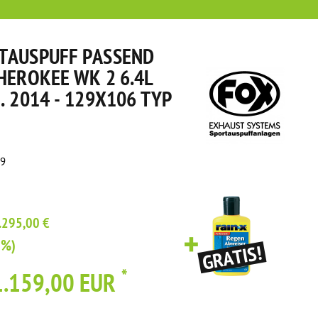
TAUSPUFF PASSEND
HEROKEE WK 2 6.4L
. 2014 - 129X106 TYP
49
.295,00 €
1%)
*
1.159,00 EUR