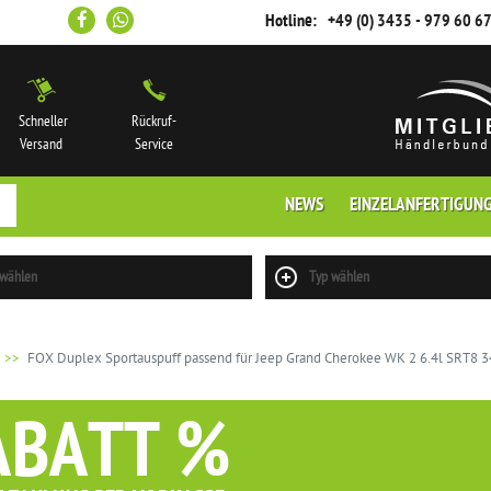
Hotline:
+49 (0) 3435 - 979 60 6
Schneller
Rückruf-
Versand
Service
NEWS
EINZELANFERTIGUN
 wählen
Typ wählen
FOX Duplex Sportauspuff passend für Jeep Grand Cherokee WK 2 6.4l SRT8 34
ABATT %