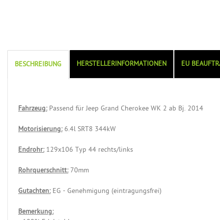
HERSTELLERINFORMATIONEN
EU BEAUFTR
BESCHREIBUNG
Fahrzeug:
Passend für Jeep Grand Cherokee WK 2 ab Bj. 2014
Motorisierung:
6.4l SRT8 344kW
Endrohr:
129x106 Typ 44 rechts/links
Rohrquerschnitt:
70mm
Gutachten:
EG - Genehmigung (eintragungsfrei)
Bemerkung: