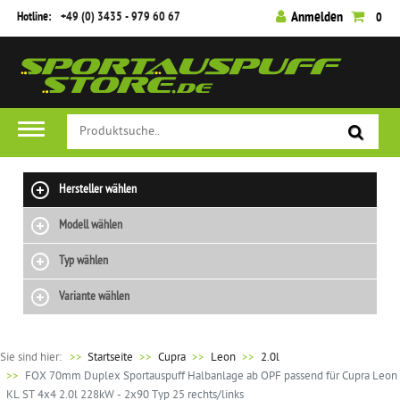
Hotline:
+49 (0) 3435 - 979 60 67
Anmelden
0
Hersteller wählen
Modell wählen
Typ wählen
Variante wählen
Sie sind hier:
>>
Startseite
Cupra
Leon
2.0l
FOX 70mm Duplex Sportauspuff Halbanlage ab OPF passend für Cupra Leon
KL ST 4x4 2.0l 228kW - 2x90 Typ 25 rechts/links