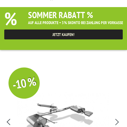
%
SOMMER RABATT %
AUF ALLE PRODUKTE + 3% SKONTO BEI ZAHLUNG PER VORKASSE
JETZT KAUFEN!
-10 %