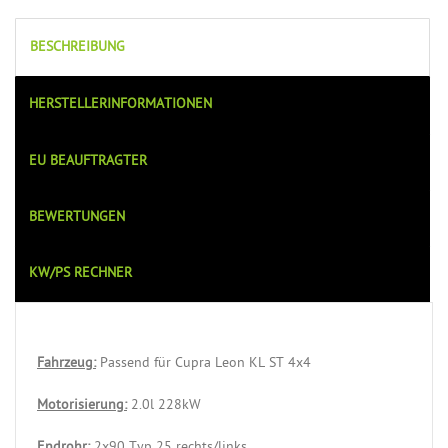
BESCHREIBUNG
HERSTELLERINFORMATIONEN
EU BEAUFTRAGTER
BEWERTUNGEN
KW/PS RECHNER
Fahrzeug:
Passend für Cupra Leon KL ST 4x4
Motorisierung:
2.0l 228kW
Endrohr:
2x90 Typ 25 rechts/links