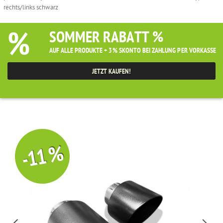
rechts/links schwarz
%
SOMMER RABATT %
AUF ALLE PRODUKTE + 3% SKONTO BEI ZAHLUNG PER VORKASSE
JETZT KAUFEN!
-11 %