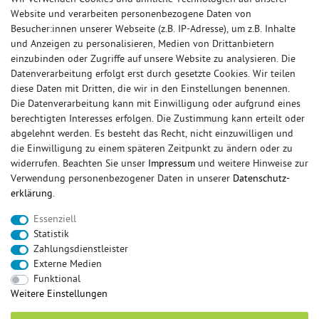
Website und verarbeiten personenbezogene Daten von
Besucher:innen unserer Webseite (z.B. IP-Adresse), um z.B. Inhalte
und Anzeigen zu personalisieren, Medien von Drittanbietern
einzubinden oder Zugriffe auf unsere Website zu analysieren. Die
Datenverarbeitung erfolgt erst durch gesetzte Cookies. Wir teilen
diese Daten mit Dritten, die wir in den Einstellungen benennen.
Die Datenverarbeitung kann mit Einwilligung oder aufgrund eines
berechtigten Interesses erfolgen. Die Zustimmung kann erteilt oder
© Copyright 2026 Sportauspuff-Store.de - Alle Rechte vorbehalten.
abgelehnt werden. Es besteht das Recht, nicht einzuwilligen und
Preisangaben inkl. gesetzlicher MwSt. und zzgl. Versandkosten
die Einwilligung zu einem späteren Zeitpunkt zu ändern oder zu
widerrufen. Beachten Sie unser
Impressum
und weitere Hinweise zur
Das Internetportal für Sportendschalldämpfer, Komplettanlagen,
Verwendung personenbezogener Daten in unserer
Daten­schutz­
Rennsportanlagen, Sportendrohre, Universalteile, Fächerkrümmer,
erklärung
.
Vorschalldämpfer, Sportkat, Ersatzrohr und Auspuffzubehör.
Essenziell
FOX, REMUS, FSW, FRIEDRICH MOTORSPORT, EISENMANN, ULTER
Statistik
SPORT, NOVUS
Zahlungsdienstleister
sportauspuff
sportkat
fox
racing sportauspuff
Externe Medien
endrohr
downpipe
komplettanlage
friedrich
Funktional
mittelschalldämpfer
fächerkrümmer
remus
Weitere Einstellungen
ersatzrohr
eisenmann
rennsportanlage