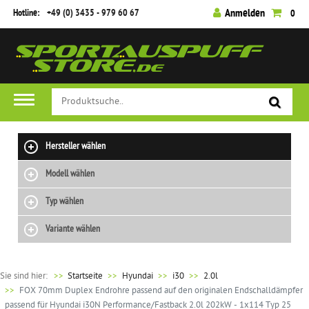
Hotline:
+49 (0) 3435 - 979 60 67
Anmelden
0
Hersteller wählen
Modell wählen
Typ wählen
Variante wählen
Sie sind hier:
>>
Startseite
Hyundai
i30
2.0l
FOX 70mm Duplex Endrohre passend auf den originalen Endschalldämpfer
passend für Hyundai i30N Performance/Fastback 2.0l 202kW - 1x114 Typ 25