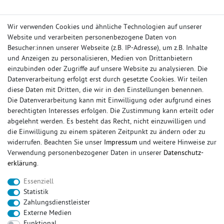
Wir verwenden Cookies und ähnliche Technologien auf unserer
Website und verarbeiten personenbezogene Daten von
Besucher:innen unserer Webseite (z.B. IP-Adresse), um z.B. Inhalte
und Anzeigen zu personalisieren, Medien von Drittanbietern
einzubinden oder Zugriffe auf unsere Website zu analysieren. Die
Datenverarbeitung erfolgt erst durch gesetzte Cookies. Wir teilen
diese Daten mit Dritten, die wir in den Einstellungen benennen.
Die Datenverarbeitung kann mit Einwilligung oder aufgrund eines
berechtigten Interesses erfolgen. Die Zustimmung kann erteilt oder
abgelehnt werden. Es besteht das Recht, nicht einzuwilligen und
die Einwilligung zu einem späteren Zeitpunkt zu ändern oder zu
widerrufen. Beachten Sie unser
Impressum
und weitere Hinweise zur
IHR KONTO
Verwendung personenbezogener Daten in unserer
Daten­schutz­
erklärung
.
Anmelden
Essenziell
Registrieren
Statistik
Wunschliste
Zahlungsdienstleister
Warenkorb
Externe Medien
Kasse
Funktional