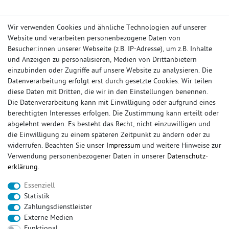
Wir verwenden Cookies und ähnliche Technologien auf unserer
Website und verarbeiten personenbezogene Daten von
Besucher:innen unserer Webseite (z.B. IP-Adresse), um z.B. Inhalte
und Anzeigen zu personalisieren, Medien von Drittanbietern
einzubinden oder Zugriffe auf unsere Website zu analysieren. Die
Datenverarbeitung erfolgt erst durch gesetzte Cookies. Wir teilen
diese Daten mit Dritten, die wir in den Einstellungen benennen.
Die Datenverarbeitung kann mit Einwilligung oder aufgrund eines
berechtigten Interesses erfolgen. Die Zustimmung kann erteilt oder
abgelehnt werden. Es besteht das Recht, nicht einzuwilligen und
die Einwilligung zu einem späteren Zeitpunkt zu ändern oder zu
widerrufen. Beachten Sie unser
Impressum
und weitere Hinweise zur
IHR KONTO
Verwendung personenbezogener Daten in unserer
Daten­schutz­
erklärung
.
Anmelden
Essenziell
Registrieren
Statistik
Wunschliste
Zahlungsdienstleister
Warenkorb
Externe Medien
Kasse
Funktional