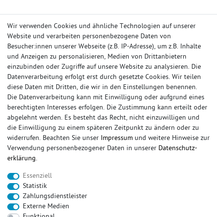
Wir verwenden Cookies und ähnliche Technologien auf unserer
Website und verarbeiten personenbezogene Daten von
Besucher:innen unserer Webseite (z.B. IP-Adresse), um z.B. Inhalte
und Anzeigen zu personalisieren, Medien von Drittanbietern
einzubinden oder Zugriffe auf unsere Website zu analysieren. Die
Datenverarbeitung erfolgt erst durch gesetzte Cookies. Wir teilen
diese Daten mit Dritten, die wir in den Einstellungen benennen.
Die Datenverarbeitung kann mit Einwilligung oder aufgrund eines
berechtigten Interesses erfolgen. Die Zustimmung kann erteilt oder
abgelehnt werden. Es besteht das Recht, nicht einzuwilligen und
die Einwilligung zu einem späteren Zeitpunkt zu ändern oder zu
widerrufen. Beachten Sie unser
Impressum
und weitere Hinweise zur
IHR KONTO
Verwendung personenbezogener Daten in unserer
Daten­schutz­
erklärung
.
Anmelden
Essenziell
Registrieren
Statistik
Wunschliste
Zahlungsdienstleister
Warenkorb
Externe Medien
Kasse
Funktional