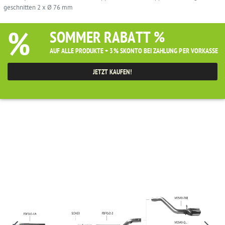
geschnitten 2 x Ø 76 mm
%
SOMMER RABATT %
AUF ALLE PRODUKTE + 3% SKONTO BEI ZAHLUNG PER VORKASSE
JETZT KAUFEN!