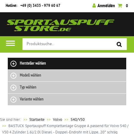
Hotline:
+49 (0) 3435 - 979 60 67
Anmelden
0
Hersteller wählen
Modell wählen
Typ wählen
Variante wählen
Sie sind hier:
>>
Startseite
Volvo
S40/V50
BASTUCK Sportauspuff Komplettanlage Gruppe A passend für Volvo S40 /
V50 4 Zylinder 1.6l/2.0l Diesel - Doppel-Endrohr mit Lippe, 20° schräg