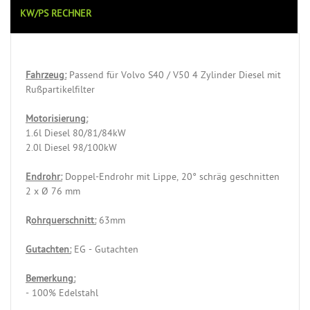
KW/PS RECHNER
Fahrzeug:
Passend für Volvo S40 / V50 4 Zylinder Diesel mit
Rußpartikelfilter
Motorisierung:
1.6l Diesel 80/81/84kW
2.0l Diesel 98/100kW
Endrohr:
Doppel-Endrohr mit Lippe, 20° schräg geschnitten
2 x Ø 76 mm
R
ohrquerschnitt:
63mm
Gutachten:
EG - Gutachten
Bemerkung:
- 100% Edelstahl