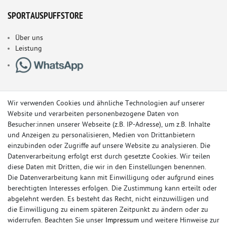
SPORTAUSPUFFSTORE
Über uns
Leistung
Wir verwenden Cookies und ähnliche Technologien auf unserer
Website und verarbeiten personenbezogene Daten von
Besucher:innen unserer Webseite (z.B. IP-Adresse), um z.B. Inhalte
und Anzeigen zu personalisieren, Medien von Drittanbietern
einzubinden oder Zugriffe auf unsere Website zu analysieren. Die
Datenverarbeitung erfolgt erst durch gesetzte Cookies. Wir teilen
diese Daten mit Dritten, die wir in den Einstellungen benennen.
Die Datenverarbeitung kann mit Einwilligung oder aufgrund eines
berechtigten Interesses erfolgen. Die Zustimmung kann erteilt oder
© Copyright 2026 Sportauspuff-Store.de - Alle Rechte vorbehalten.
abgelehnt werden. Es besteht das Recht, nicht einzuwilligen und
Preisangaben inkl. gesetzlicher MwSt. und zzgl. Versandkosten
die Einwilligung zu einem späteren Zeitpunkt zu ändern oder zu
widerrufen. Beachten Sie unser
Impressum
und weitere Hinweise zur
Das Internetportal für Sportendschalldämpfer, Komplettanlagen,