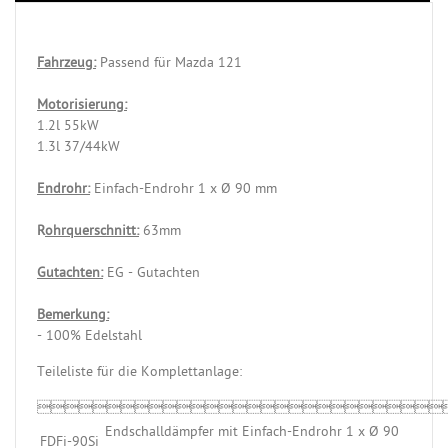
Fahrzeug:
Passend für Mazda 121
Motorisierung:
1.2l 55kW
1.3l 37/44kW
Endrohr:
Einfach-Endrohr 1 x Ø 90 mm
R
ohrquerschnitt:
63mm
Gutachten:
EG - Gutachten
Bemerkung:
- 100% Edelstahl
Teileliste für die Komplettanlage:

Endschalldämpfer mit Einfach-Endrohr 1 x Ø 90
FDFi-90Si