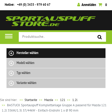
Hotline:
+49 (0) 3435 - 979 60 67
Anmelden
0
Hersteller wählen
Modell wählen
Typ wählen
Variante wählen
Sie sind hier:
>>
Startseite
Mazda
121
1.2l
BASTUCK Sportauspuff Komplettanlage Gruppe A passend für Mazda 121
1.2l 55kW/1.3l 37/44kW - Einfach-Endrohr 1 x Ø 90 mm