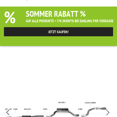
%
SOMMER RABATT %
AUF ALLE PRODUKTE + 3% SKONTO BEI ZAHLUNG PER VORKASSE
JETZT KAUFEN!