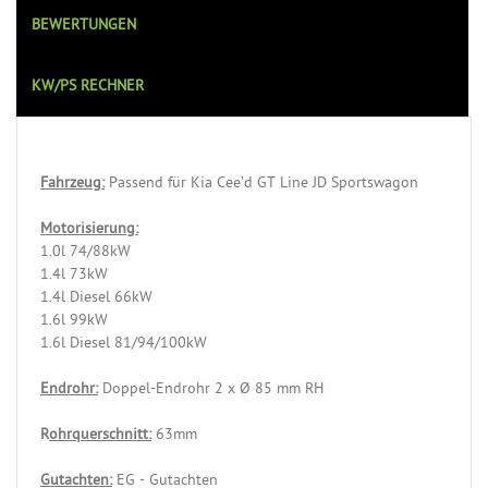
BEWERTUNGEN
KW/PS RECHNER
Fahrzeug:
Passend für Kia Cee’d GT Line JD Sportswagon
Motorisierung:
1.0l 74/88kW
1.4l 73kW
1.4l Diesel 66kW
1.6l 99kW
1.6l Diesel 81/94/100kW
Endrohr:
Doppel-Endrohr 2 x Ø 85 mm RH
R
ohrquerschnitt:
63mm
Gutachten:
EG - Gutachten