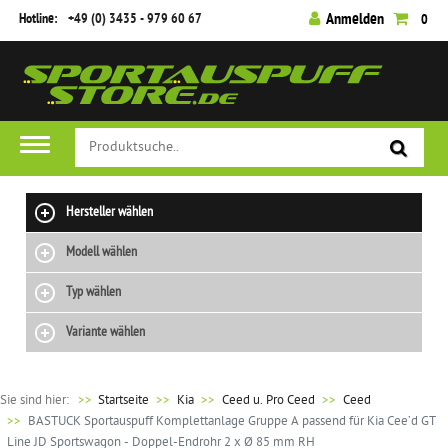
Hotline:
+49 (0) 3435 - 979 60 67
Anmelden
0
Hersteller wählen
Modell wählen
Typ wählen
Variante wählen
Sie sind hier:
>>
Startseite
Kia
Ceed u. Pro Ceed
Ceed
BASTUCK Sportauspuff Komplettanlage Gruppe A passend für Kia Cee’d GT
Line JD Sportswagon - Doppel-Endrohr 2 x Ø 85 mm RH