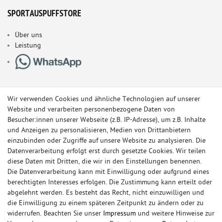
SPORTAUSPUFFSTORE
Über uns
Leistung
Wir verwenden Cookies und ähnliche Technologien auf unserer
Website und verarbeiten personenbezogene Daten von
Besucher:innen unserer Webseite (z.B. IP-Adresse), um z.B. Inhalte
und Anzeigen zu personalisieren, Medien von Drittanbietern
einzubinden oder Zugriffe auf unsere Website zu analysieren. Die
Datenverarbeitung erfolgt erst durch gesetzte Cookies. Wir teilen
diese Daten mit Dritten, die wir in den Einstellungen benennen.
Die Datenverarbeitung kann mit Einwilligung oder aufgrund eines
berechtigten Interesses erfolgen. Die Zustimmung kann erteilt oder
© Copyright 2026 Sportauspuff-Store.de - Alle Rechte vorbehalten.
abgelehnt werden. Es besteht das Recht, nicht einzuwilligen und
Preisangaben inkl. gesetzlicher MwSt. und zzgl. Versandkosten
die Einwilligung zu einem späteren Zeitpunkt zu ändern oder zu
widerrufen. Beachten Sie unser
Impressum
und weitere Hinweise zur
Das Internetportal für Sportendschalldämpfer, Komplettanlagen,