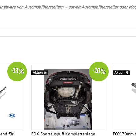
nalware von Automobilherstellern – soweit Automobilhersteller oder Mod
-13 %
-10 %
Aktion %
Aktion %
end für
FOX Sportauspuff Komplettanlage
FOX 70mm V