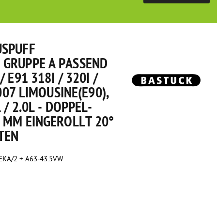
USPUFF
GRUPPE A PASSEND
 E91 318I / 320I /
2007 LIMOUSINE(E90),
 / 2.0L - DOPPEL-
6 MM EINGEROLLT 20°
TEN
KA/2 + A63-43.5VW