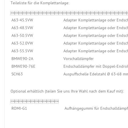
Teileliste für die Komplettanlage:

A63-45.5VW
Adapter Komplettanlage oder Endsch
A63-48.5VW
Adapter Komplettanlage oder Endsch
A63-50.5VW
Adapter Komplettanlage oder Endsch
A63-52.0VW
Adapter Komplettanlage oder Endsch
A63-55.5VW
Adapter Komplettanlage oder Endsch
BMWE90-2A
Vorschalldämpfer
BMWE90-76E
Endschalldämpfer mit Doppel-Endroh
SCH63
Auspuffschelle Edelstahl Ø 63-68 m
Optional erhältlich (teilen Sie uns Ihre Wahl nach dem Kauf mit):

ROMI-G1
Aufhängegummi für Endschalldämpfe