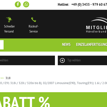
Hotline:
+49 (0) 3435 - 979 60 6
Schneller
Rückruf-
Versand
Service
NEWS
EINZELANFERTIGUN
 wählen
Typ wählen
318
E91 318i / 320i / 320si bis Bj. 02/2007 Limousine(E90), Touring(E91) 1.6l / 2.0
ABATT %