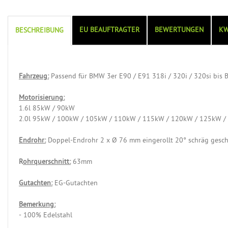
EU BEAUFTRAGTER
BEWERTUNGEN
KW
BESCHREIBUNG
Fahrzeug:
Passend für BMW 3er E90 / E91 318i / 320i / 320si bis 
Motorisierung:
1.6l 85kW / 90kW
2.0l 95kW / 100kW / 105kW / 110kW / 115kW / 120kW / 125kW 
Endrohr:
Doppel-Endrohr 2 x Ø 76 mm eingerollt 20° schräg gesch
R
ohrquerschnitt:
63mm
Gutachten:
EG-Gutachten
Bemerkung:
- 100% Edelstahl