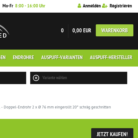
7
Mo-Fr
8:00 - 16:00 Uhr
Anmelden
Registrieren
0
0,00 EUR
WARENKORB
GEN
ENDROHRE
AUSPUFF-VARIANTEN
AUSPUFF-HERSTELLER
Variante wählen
l - Doppel-Endrohr 2 x Ø 76 mm eingerollt 20° schräg geschnitten
JETZT KAUFEN!