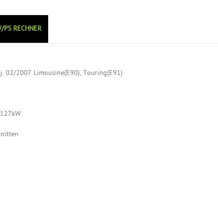
/PS RECHNER
Bj. 02/2007 Limousine(E90), Touring(E91)
/ 127kW
nitten