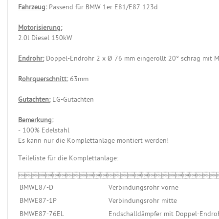
Fahrzeug:
Passend für BMW 1er E81/E87 123d
Motorisierung:
2.0l Diesel 150kW
Endrohr:
Doppel-Endrohr 2 x Ø 76 mm eingerollt 20° schräg mit 
R
ohrquerschnitt:
63mm
Gutachten:
EG-Gutachten
Bemerkung:
- 100% Edelstahl
Es kann nur die Komplettanlage montiert werden!
Teileliste für die Komplettanlage:

BMWE87-D
Verbindungsrohr vorne
BMWE87-1P
Verbindungsrohr mitte
BMWE87-76EL
Endschalldämpfer mit Doppel-Endroh