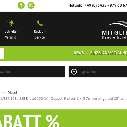
Hotline:
+49 (0) 3435 - 979 60 6
Schneller
Rückruf-
Versand
Service
NEWS
EINZELANFERTIGUN
 wählen
Typ wählen
Diesel
/E87 123d 2.0l Diesel 150kW - Doppel-Endrohr 2 x Ø 76 mm eingerollt 20° sch
ABATT %