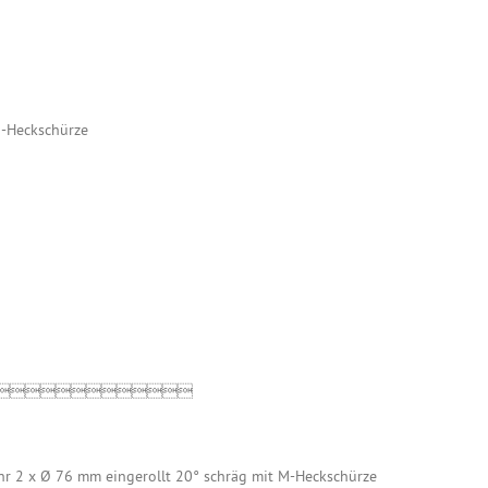
M-Heckschürze

r 2 x Ø 76 mm eingerollt 20° schräg mit M-Heckschürze