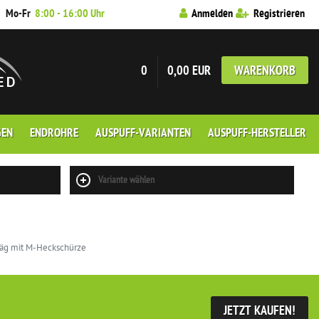
7
Mo-Fr
8:00 - 16:00 Uhr
Anmelden
Registrieren
0
0,00 EUR
WARENKORB
GEN
ENDROHRE
AUSPUFF-VARIANTEN
AUSPUFF-HERSTELLER
Variante wählen
räg mit M-Heckschürze
JETZT KAUFEN!