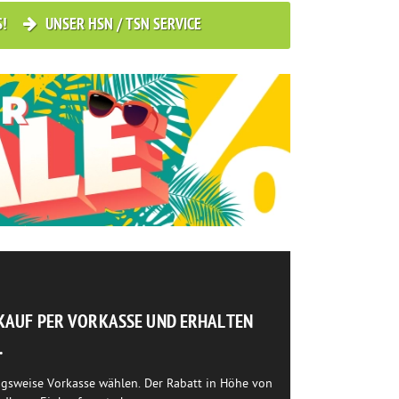
S!
UNSER HSN / TSN SERVICE
NKAUF PER VORKASSE UND ERHALTEN
.
ngsweise Vorkasse wählen. Der Rabatt in Höhe von