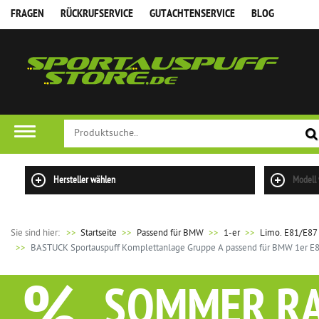
FRAGEN
RÜCKRUFSERVICE
GUTACHTENSERVICE
BLOG
Hersteller wählen
Modell
Sie sind hier:
>>
Startseite
Passend für BMW
1-er
Limo. E81/E87
BASTUCK Sportauspuff Komplettanlage Gruppe A passend für BMW 1er E81
SOMMER R