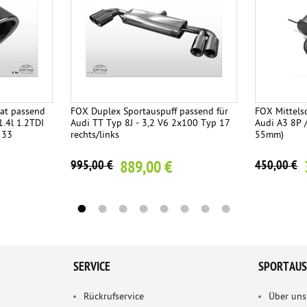
at passend
FOX Duplex Sportauspuff passend für
FOX Mittels
1.4l 1.2TDI
Audi TT Typ 8J - 3,2 V6 2x100 Typ 17
Audi A3 8P 
 33
rechts/links
55mm)
889,00 €
995,00 €
450,00 €
SERVICE
SPORTAUS
Rückrufservice
Über uns