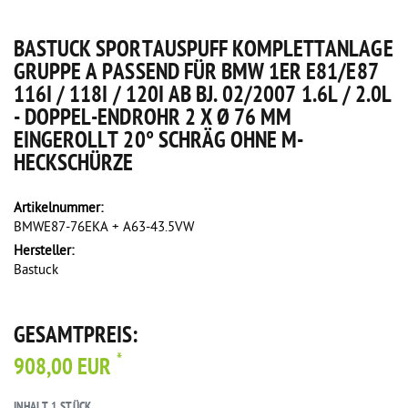
BASTUCK SPORTAUSPUFF KOMPLETTANLAGE
GRUPPE A PASSEND FÜR BMW 1ER E81/E87
116I / 118I / 120I AB BJ. 02/2007 1.6L / 2.0L
- DOPPEL-ENDROHR 2 X Ø 76 MM
EINGEROLLT 20° SCHRÄG OHNE M-
HECKSCHÜRZE
Artikelnummer:
BMWE87-76EKA + A63-43.5VW
Hersteller:
Bastuck
GESAMTPREIS:
*
908,00 EUR
INHALT
1
STÜCK