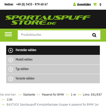
Hotline:
+49 (0) 3435 - 979 60 67
Anmelden
0
Hersteller wählen
Modell wählen
Typ wählen
Variante wählen
Sie sind hier:
>>
Startseite
Passend für BMW
1-er
Limo. E81/E87
118i
BASTUCK Sportauspuff Komplettanlage Gruppe A passend für BMW 1er