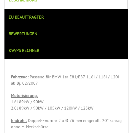
BESCHREIBUNG
EU BEAUFTRAGTER
BEWERTUNGEN
KW/PS RECHNER
Fahrzeug:
Passend für BMW 1er E81/E87 116i / 118i / 120i
ab Bj. 02/2007
Motorisierung:
1.6l 89kW / 90kW
2.0l 89kW / 90kW / 105kW / 120kW / 125kW
Endrohr:
Doppel-Endrohr 2 x Ø 76 mm eingerollt 20° schräg
ohne M-Heckschürze