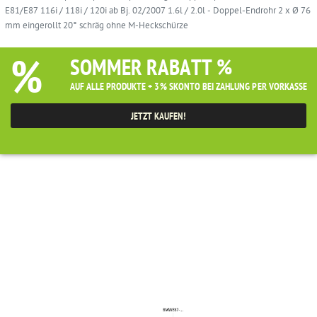
E81/E87 116i / 118i / 120i ab Bj. 02/2007 1.6l / 2.0l - Doppel-Endrohr 2 x Ø 76
mm eingerollt 20° schräg ohne M-Heckschürze
%
SOMMER RABATT %
AUF ALLE PRODUKTE + 3% SKONTO BEI ZAHLUNG PER VORKASSE
JETZT KAUFEN!