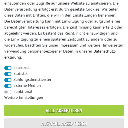
einzubinden oder Zugriffe auf unsere Website zu analysieren. Die
Datenverarbeitung erfolgt erst durch gesetzte Cookies. Wir teilen
diese Daten mit Dritten, die wir in den Einstellungen benennen.
Die Datenverarbeitung kann mit Einwilligung oder aufgrund eines
berechtigten Interesses erfolgen. Die Zustimmung kann erteilt oder
© Copyright 2026 Sportauspuff-Store.de - Alle Rechte vorbehalten.
abgelehnt werden. Es besteht das Recht, nicht einzuwilligen und
Preisangaben inkl. gesetzlicher MwSt. und zzgl. Versandkosten
die Einwilligung zu einem späteren Zeitpunkt zu ändern oder zu
widerrufen. Beachten Sie unser
Impressum
und weitere Hinweise zur
Das Internetportal für Sportendschalldämpfer, Komplettanlagen,
Verwendung personenbezogener Daten in unserer
Daten­schutz­
Rennsportanlagen, Sportendrohre, Universalteile, Fächerkrümmer,
erklärung
.
Vorschalldämpfer, Sportkat, Ersatzrohr und Auspuffzubehör.
Essenziell
FOX, REMUS, FSW, FRIEDRICH MOTORSPORT, EISENMANN, ULTER
Statistik
SPORT, NOVUS
Zahlungsdienstleister
sportauspuff
sportkat
fox
racing sportauspuff
Externe Medien
endrohr
downpipe
komplettanlage
friedrich
Funktional
mittelschalldämpfer
fächerkrümmer
remus
Weitere Einstellungen
ersatzrohr
eisenmann
rennsportanlage
vorschalldämpfer attrappe
ulter
vorschalldämpfer
ALLE AKZEPTIEREN
fsw
duplex
milltek
AUSWAHL AKZEPTIEREN