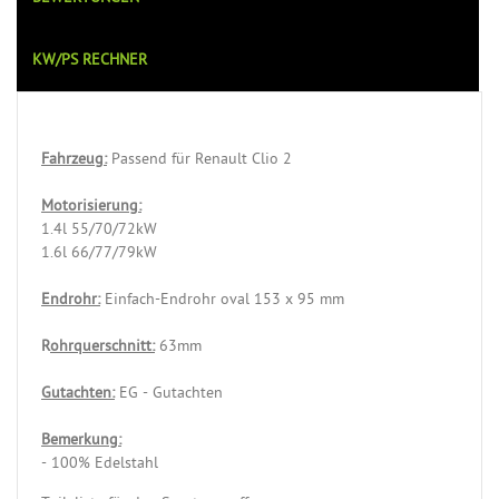
KW/PS RECHNER
Fahrzeug:
Passend für Renault Clio 2
Motorisierung:
1.4l 55/70/72kW
1.6l 66/77/79kW
Endrohr:
Einfach-Endrohr oval 153 x 95 mm
R
ohrquerschnitt:
63mm
Gutachten:
EG - Gutachten
Bemerkung:
- 100% Edelstahl