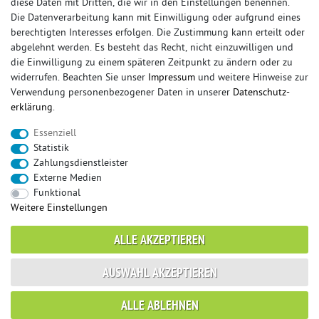
diese Daten mit Dritten, die wir in den Einstellungen benennen.
Die Datenverarbeitung kann mit Einwilligung oder aufgrund eines
berechtigten Interesses erfolgen. Die Zustimmung kann erteilt oder
© Copyright 2026 Sportauspuff-Store.de - Alle Rechte vorbehalten.
abgelehnt werden. Es besteht das Recht, nicht einzuwilligen und
Preisangaben inkl. gesetzlicher MwSt. und zzgl. Versandkosten
die Einwilligung zu einem späteren Zeitpunkt zu ändern oder zu
widerrufen. Beachten Sie unser
Impressum
und weitere Hinweise zur
Das Internetportal für Sportendschalldämpfer, Komplettanlagen,
Verwendung personenbezogener Daten in unserer
Daten­schutz­
Rennsportanlagen, Sportendrohre, Universalteile, Fächerkrümmer,
erklärung
.
Vorschalldämpfer, Sportkat, Ersatzrohr und Auspuffzubehör.
Essenziell
FOX, REMUS, FSW, FRIEDRICH MOTORSPORT, EISENMANN, ULTER
Statistik
SPORT, NOVUS
Zahlungsdienstleister
sportauspuff
sportkat
fox
racing sportauspuff
Externe Medien
endrohr
downpipe
komplettanlage
friedrich
Funktional
mittelschalldämpfer
fächerkrümmer
remus
Weitere Einstellungen
ersatzrohr
eisenmann
rennsportanlage
vorschalldämpfer attrappe
ulter
vorschalldämpfer
ALLE AKZEPTIEREN
fsw
duplex
milltek
AUSWAHL AKZEPTIEREN
* gilt für Lieferungen innerhalb Deutschlands, Lieferzeiten für andere Länder
ALLE ABLEHNEN
entnehmen Sie bitte der Schaltfläche mit den Versandinformationen