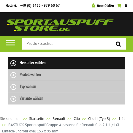
Hotline:
+49 (0) 3435 - 979 60 67
Anmelden
0
Hersteller wählen
Modell wählen
Typ wählen
Variante wählen
Sie sind hier:
>>
Startseite
Renault
Clio
Clio II (Typ B)
1.4l
BASTUCK Sportauspuff Gruppe A passend für Renault Clio 2 1.4l/1.6l -
Einfach-Endrohr oval 153 x 95 mm