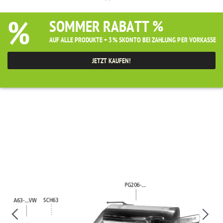
%
SOMMER RABATT %
AUF ALLE PRODUKTE + 3% SKONTO BEI ZAHLUNG PER VORKASSE
JETZT KAUFEN!