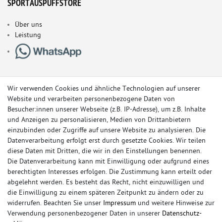
SPORTAUSPUFFSTORE
Über uns
Leistung
Wir verwenden Cookies und ähnliche Technologien auf unserer
Website und verarbeiten personenbezogene Daten von
Besucher:innen unserer Webseite (z.B. IP-Adresse), um z.B. Inhalte
und Anzeigen zu personalisieren, Medien von Drittanbietern
einzubinden oder Zugriffe auf unsere Website zu analysieren. Die
Datenverarbeitung erfolgt erst durch gesetzte Cookies. Wir teilen
diese Daten mit Dritten, die wir in den Einstellungen benennen.
Die Datenverarbeitung kann mit Einwilligung oder aufgrund eines
berechtigten Interesses erfolgen. Die Zustimmung kann erteilt oder
© Copyright 2026 Sportauspuff-Store.de - Alle Rechte vorbehalten.
abgelehnt werden. Es besteht das Recht, nicht einzuwilligen und
Preisangaben inkl. gesetzlicher MwSt. und zzgl. Versandkosten
die Einwilligung zu einem späteren Zeitpunkt zu ändern oder zu
widerrufen. Beachten Sie unser
Impressum
und weitere Hinweise zur
Das Internetportal für Sportendschalldämpfer, Komplettanlagen,
Verwendung personenbezogener Daten in unserer
Daten­schutz­
Rennsportanlagen, Sportendrohre, Universalteile, Fächerkrümmer,