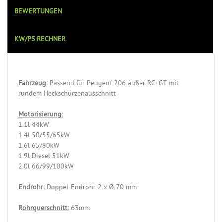
BEWERTUNGEN
KW/PS RECHNER
Fahrzeug:
Passend für Peugeot 206 außer RC+GT mit
rundem Heckschürzenausschnitt
Motorisierung:
1.1l 44kW
1.4l 50/55/65kW
1.6l 65/80kW
1.9l Diesel 51kW
2.0l 66/99/100kW
Endrohr:
Doppel-Endrohr 2 x Ø 70 mm
R
ohrquerschnitt:
63mm