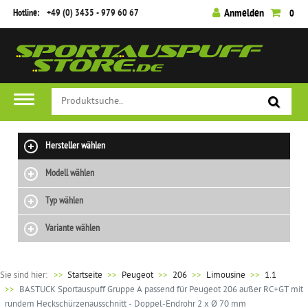
Hotline:
+49 (0) 3435 - 979 60 67
Anmelden
0
Hersteller wählen
Modell wählen
Typ wählen
Variante wählen
Sie sind hier:
>>
Startseite
Peugeot
206
Limousine
1.1
BASTUCK Sportauspuff Gruppe A passend für Peugeot 206 außer RC+GT mit
rundem Heckschürzenausschnitt - Doppel-Endrohr 2 x Ø 70 mm