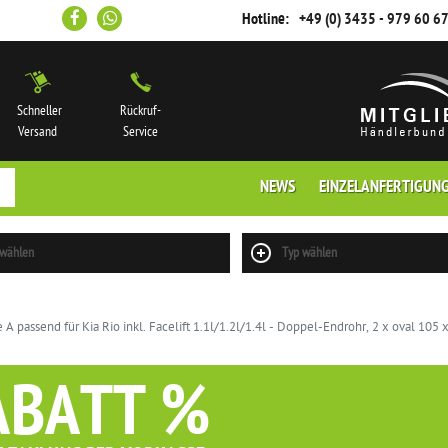
Hotline:
+49 (0) 3435 - 979 60 6
Schneller
Rückruf-
Versand
Service
NEWS
EINZELANFERTIGUN
 wählen
Typ wählen
 passend für Kia Rio inkl. Facelift 1.1l/1.2l/1.4l - Doppel-Endrohr, 2 x oval 105
ABATT %