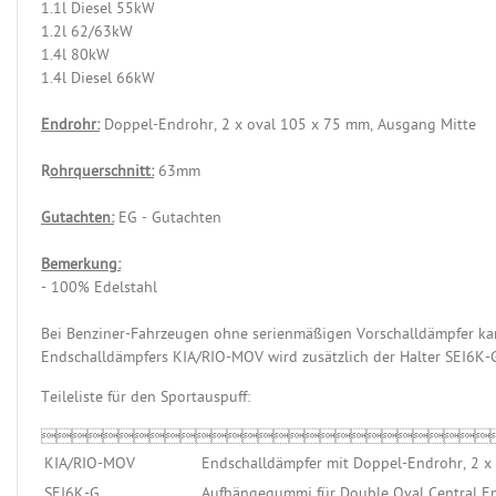
1.1l Diesel 55kW
1.2l 62/63kW
1.4l 80kW
1.4l Diesel 66kW
Endrohr:
Doppel-Endrohr, 2 x oval 105 x 75 mm, Ausgang Mitte
R
ohrquerschnitt:
63mm
Gutachten:
EG - Gutachten
Bemerkung:
- 100% Edelstahl
Bei Benziner-Fahrzeugen ohne serienmäßigen Vorschalldämpfer kan
Endschalldämpfers KIA/RIO-MOV wird zusätzlich der Halter SEI6K-G
Teileliste für den Sportauspuff:

KIA/RIO-MOV
Endschalldämpfer mit Doppel-Endrohr, 2 x
SEI6K-G
Aufhängegummi für Double Oval Central E