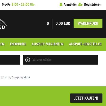
7
Mo-Fr
8:00 - 16:00 Uhr
Anmelden
Registrieren
0
0,00 EUR
WARENKORB
GEN
ENDROHRE
AUSPUFF-VARIANTEN
AUSPUFF-HERSTELLER
Variante wählen
 x 75 mm, Ausgang Mitte
JETZT KAUFEN!