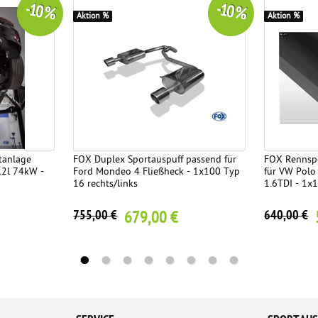
-10 %
-10 %
Aktion %
Aktion %
tanlage
FOX Duplex Sportauspuff passend für
FOX Rennspo
.2l 74kW -
Ford Mondeo 4 Fließheck - 1x100 Typ
für VW Polo 
16 rechts/links
1.6TDI - 1
679,00 €
755,00 €
640,00 €