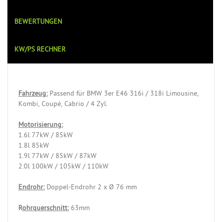
BEWERTUNGEN
KW/PS RECHNER
Fahrzeug:
Passend für BMW 3er E46 316i / 318i Limousine,
Kombi, Coupé, Cabrio / 4 Zyl.
Motorisierung:
1.6l 77kW / 85kW
1.8l 85kW
1.9l 77kW / 85kW / 87kW
2.0l 100kW / 105kW / 110kW
Endrohr:
Doppel-Endrohr 2 x Ø 76 mm
R
ohrquerschnitt:
63mm