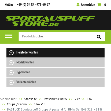
Hotline:
+49 (0) 3435 - 979 60 67
Anmelden
0
Hersteller wählen
Modell wählen
Typ wählen
Variante wählen
Sie sind hier:
>>
Startseite
Passend für BMW
3-er
E46
Coupe / Cabrio
316/318
BASTUCK Sportauspuff Gruppe A passend für BMW 3er E46 316i / 318i