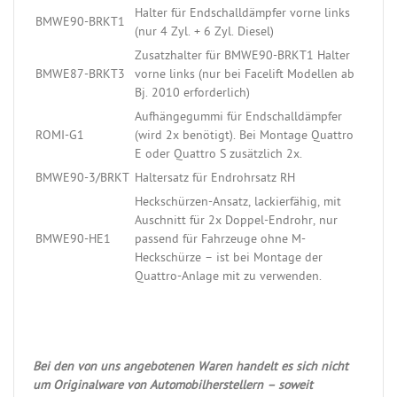
Halter für Endschalldämpfer vorne links
BMWE90-BRKT1
(nur 4 Zyl. + 6 Zyl. Diesel)
Zusatzhalter für BMWE90-BRKT1 Halter
BMWE87-BRKT3
vorne links (nur bei Facelift Modellen ab
Bj. 2010 erforderlich)
Aufhängegummi für Endschalldämpfer
ROMI-G1
(wird 2x benötigt). Bei Montage Quattro
E oder Quattro S zusätzlich 2x.
BMWE90-3/BRKT
Haltersatz für Endrohrsatz RH
Heckschürzen-Ansatz, lackierfähig, mit
Auschnitt für 2x Doppel-Endrohr, nur
BMWE90-HE1
passend für Fahrzeuge ohne M-
Heckschürze – ist bei Montage der
Quattro-Anlage mit zu verwenden.
Bei den von uns angebotenen Waren handelt es sich nicht
um Originalware von Automobilherstellern – soweit