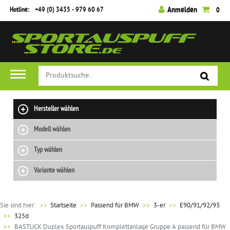
Hotline:
+49 (0) 3435 - 979 60 67
Anmelden
0
Hersteller wählen
Modell wählen
Typ wählen
Variante wählen
Sie sind hier:
>>
Startseite
Passend für BMW
3-er
E90/91/92/93
325d
BASTUCK Duplex Sportauspuff Komplettanlage Gruppe A passend für BMW