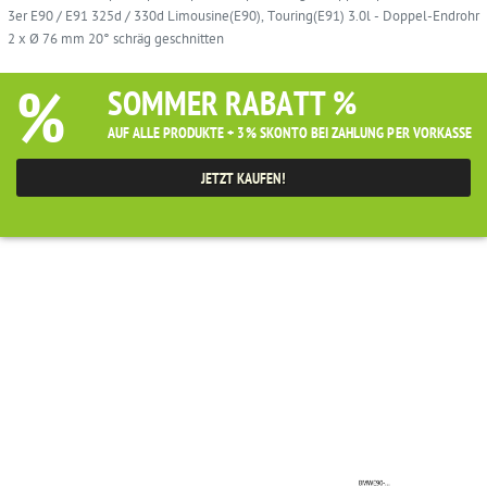
3er E90 / E91 325d / 330d Limousine(E90), Touring(E91) 3.0l - Doppel-Endrohr
2 x Ø 76 mm 20° schräg geschnitten
%
SOMMER RABATT %
AUF ALLE PRODUKTE + 3% SKONTO BEI ZAHLUNG PER VORKASSE
JETZT KAUFEN!