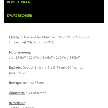
BEWERTUNGEN
KW/PS RECHNER
Fahrzeug:
Passend für BMW 3er E90 / E91 325d / 330d
Limousine(E90), Touring(E91)
Motorisierung:
3.0l 145kW / 150kW / 155kW / 170kW / 180kW
Endrohr:
Doppel-Endrohr 2 x Ø 76 mm 20° schräg
geschnitten
R
ohrquerschnitt:
63mm
Gutachten:
EG-Gutachten
Bemerkung: