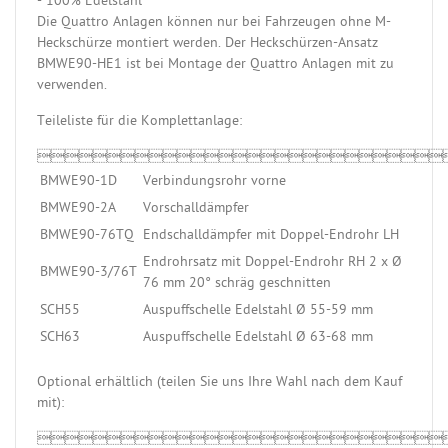
- 100% Edelstahl
Die Quattro Anlagen können nur bei Fahrzeugen ohne M-
Heckschürze montiert werden. Der Heckschürzen-Ansatz
BMWE90-HE1 ist bei Montage der Quattro Anlagen mit zu
verwenden.
Teileliste für die Komplettanlage:

BMWE90-1D
Verbindungsrohr vorne
BMWE90-2A
Vorschalldämpfer
BMWE90-76TQ
Endschalldämpfer mit Doppel-Endrohr LH
Endrohrsatz mit Doppel-Endrohr RH 2 x Ø
BMWE90-3/76T
76 mm 20° schräg geschnitten
SCH55
Auspuffschelle Edelstahl Ø 55-59 mm
SCH63
Auspuffschelle Edelstahl Ø 63-68 mm
Optional erhältlich (teilen Sie uns Ihre Wahl nach dem Kauf
mit):
