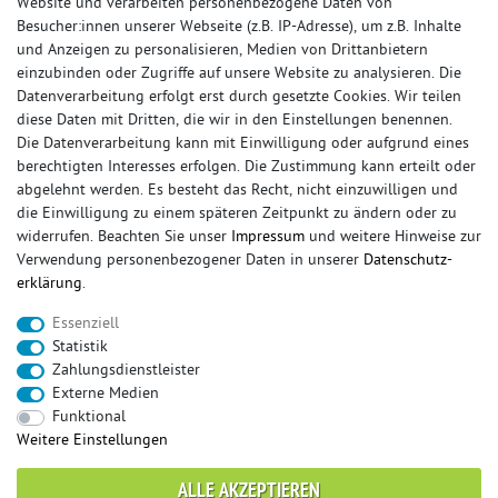
Website und verarbeiten personenbezogene Daten von
Besucher:innen unserer Webseite (z.B. IP-Adresse), um z.B. Inhalte
und Anzeigen zu personalisieren, Medien von Drittanbietern
einzubinden oder Zugriffe auf unsere Website zu analysieren. Die
Datenverarbeitung erfolgt erst durch gesetzte Cookies. Wir teilen
diese Daten mit Dritten, die wir in den Einstellungen benennen.
Die Datenverarbeitung kann mit Einwilligung oder aufgrund eines
berechtigten Interesses erfolgen. Die Zustimmung kann erteilt oder
© Copyright 2026 Sportauspuff-Store.de - Alle Rechte vorbehalten.
abgelehnt werden. Es besteht das Recht, nicht einzuwilligen und
Preisangaben inkl. gesetzlicher MwSt. und zzgl. Versandkosten
die Einwilligung zu einem späteren Zeitpunkt zu ändern oder zu
widerrufen. Beachten Sie unser
Impressum
und weitere Hinweise zur
Das Internetportal für Sportendschalldämpfer, Komplettanlagen,
Verwendung personenbezogener Daten in unserer
Daten­schutz­
Rennsportanlagen, Sportendrohre, Universalteile, Fächerkrümmer,
erklärung
.
Vorschalldämpfer, Sportkat, Ersatzrohr und Auspuffzubehör.
Essenziell
FOX, REMUS, FSW, FRIEDRICH MOTORSPORT, EISENMANN, ULTER
Statistik
SPORT, NOVUS
Zahlungsdienstleister
sportauspuff
sportkat
fox
racing sportauspuff
Externe Medien
endrohr
downpipe
komplettanlage
friedrich
Funktional
mittelschalldämpfer
fächerkrümmer
remus
Weitere Einstellungen
ersatzrohr
eisenmann
rennsportanlage
vorschalldämpfer attrappe
ulter
vorschalldämpfer
ALLE AKZEPTIEREN