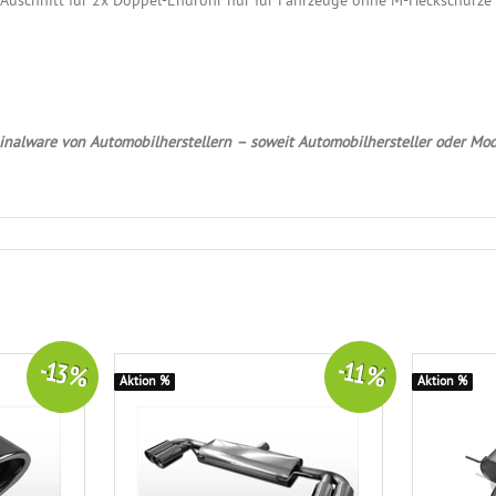
t Auschnitt für 2x Doppel-Endrohr nur für Fahrzeuge ohne M-Heckschürze
nalware von Automobilherstellern – soweit Automobilhersteller oder Mod
-13 %
-11 %
Aktion %
Aktion %