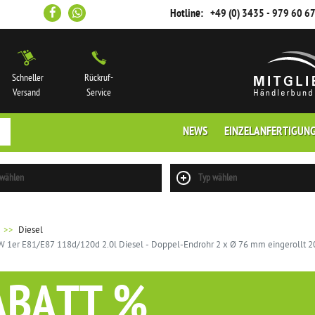
Hotline:
+49 (0) 3435 - 979 60 6
Schneller
Rückruf-
Versand
Service
NEWS
EINZELANFERTIGUN
 wählen
Typ wählen
Diesel
 1er E81/E87 118d/120d 2.0l Diesel - Doppel-Endrohr 2 x Ø 76 mm eingerollt 2
ABATT %