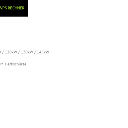
/PS RECHNER
kW / 120kW / 130kW / 145kW
 M-Heckschürze