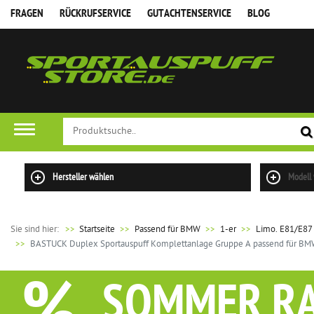
FRAGEN
RÜCKRUFSERVICE
GUTACHTENSERVICE
BLOG
Hersteller wählen
Modell
Sie sind hier:
>>
Startseite
Passend für BMW
1-er
Limo. E81/E87
BASTUCK Duplex Sportauspuff Komplettanlage Gruppe A passend für BMW
SOMMER R