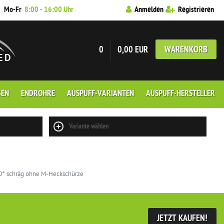
7
Mo-Fr
8:00 - 16:00 Uhr
Anmelden
Registrieren
0
0,00 EUR
WARENKORB
GEN
ENDROHRE
AUSPUFF-VARIANTEN
AUSPUFF-HERSTELLER
Variante wählen
0° schräg ohne M-Heckschürze
JETZT KAUFEN!