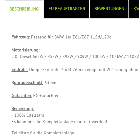
EU BEAUFTRAGTER
BEWERTUNGEN
KW
BESCHREIBUNG
Fahrzeug:
Passend für BMW 1er E81/E87 118d/120d
Motorisierung:
2.0l Diesel 66kW / 85kW / 89kW / 90kW / 100kW / 105kW / 110
Endrohr:
Doppel-Endrohr 2 x Ø 76 mm eingerollt 20° schräg ohne
R
ohrquerschnitt:
63mm
Gutachten:
EG-Gutachten
Bemerkung:
- 100% Edelstahl
Es kann nur die Komplettanlage montiert werden!
Teileliste für die Komplettanlage: