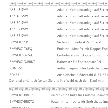

A63-45.5VW
Adapter Komplettanlage auf Seri
A63-48.5VW
Adapter Komplettanlage auf Seri
A63-50.5VW
Adapter Komplettanlage auf Seri
A63-52.0VW
Adapter Komplettanlage auf Seri
A63-55.5VW
Adapter Komplettanlage auf Seri
BMWE87-1P
Verbindungsrohr 4 Zyl. Diesel
BMWE87-76EQ
Endschalldämpfer mit Doppel-End
BMWE87-3/76E
Endrohrsatz mit Doppel-Endrohr 
BMWE87-3/BRKT
Haltersatz für Endrohrsatz RH
ROMI-G1
Aufhängegummi für Endschalldämp
SCH63
Auspuffschelle Edelstahl Ø 63-68
Optional erhältlich (teilen Sie uns Ihre Wahl nach dem Kauf mi

BMWE87-BRKT1
Halter vorne links für Endschalldämpfe
BMWE87-BRKT2
Halter hinten rechts für Endschalldäm