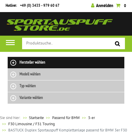
Hotline:
+49 (0) 3435 - 979 60 67
Anmelden
0
Hersteller wählen
Modell wählen
Typ wählen
Variante wählen
Sie sind hier:
>>
Startseite
Passend für BMW
3-er
F30 Limousine / F31 Touring
BASTUCK Duplex Sportauspuff Komplettanlage passend für BMW 3er F30