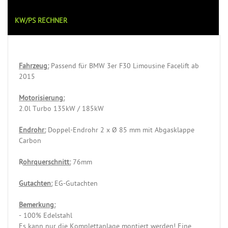
KW/PS RECHNER
Fahrzeug:
Passend für BMW 3er F30 Limousine Facelift ab
2015
Motorisierung:
2.0l Turbo 135kW / 185kW
Endrohr:
Doppel-Endrohr 2 x Ø 85 mm mit Abgasklappe
Carbon
R
ohrquerschnitt:
76mm
Gutachten:
EG-Gutachten
Bemerkung:
- 100% Edelstahl
Es kann nur die Komplettanlage montiert werden! Eine