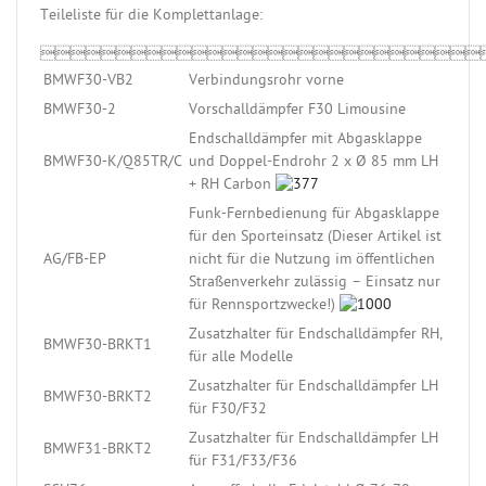
Teileliste für die Komplettanlage:

BMWF30-VB2
Verbindungsrohr vorne
BMWF30-2
Vorschalldämpfer F30 Limousine
Endschalldämpfer mit Abgasklappe
BMWF30-K/Q85TR/C
und Doppel-Endrohr 2 x Ø 85 mm LH
+ RH Carbon
Funk-Fernbedienung für Abgasklappe
für den Sporteinsatz (Dieser Artikel ist
AG/FB-EP
nicht für die Nutzung im öffentlichen
Straßenverkehr zulässig – Einsatz nur
für Rennsportzwecke!)
Zusatzhalter für Endschalldämpfer RH,
BMWF30-BRKT1
für alle Modelle
Zusatzhalter für Endschalldämpfer LH
BMWF30-BRKT2
für F30/F32
Zusatzhalter für Endschalldämpfer LH
BMWF31-BRKT2
für F31/F33/F36