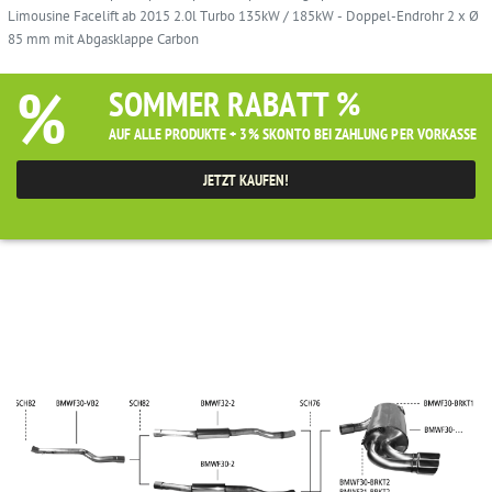
Limousine Facelift ab 2015 2.0l Turbo 135kW / 185kW - Doppel-Endrohr 2 x Ø
85 mm mit Abgasklappe Carbon
%
SOMMER RABATT %
AUF ALLE PRODUKTE + 3% SKONTO BEI ZAHLUNG PER VORKASSE
JETZT KAUFEN!