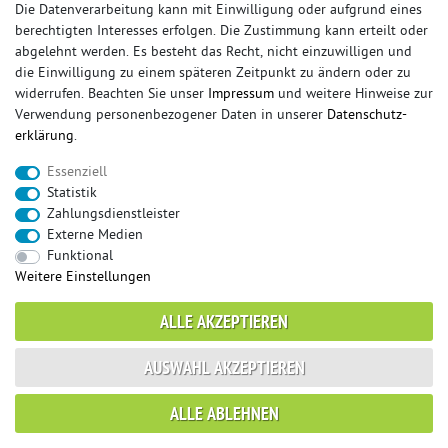
Die Datenverarbeitung kann mit Einwilligung oder aufgrund eines
berechtigten Interesses erfolgen. Die Zustimmung kann erteilt oder
© Copyright 2026 Sportauspuff-Store.de - Alle Rechte vorbehalten.
abgelehnt werden. Es besteht das Recht, nicht einzuwilligen und
Preisangaben inkl. gesetzlicher MwSt. und zzgl. Versandkosten
die Einwilligung zu einem späteren Zeitpunkt zu ändern oder zu
widerrufen. Beachten Sie unser
Impressum
und weitere Hinweise zur
Das Internetportal für Sportendschalldämpfer, Komplettanlagen,
Verwendung personenbezogener Daten in unserer
Daten­schutz­
Rennsportanlagen, Sportendrohre, Universalteile, Fächerkrümmer,
erklärung
.
Vorschalldämpfer, Sportkat, Ersatzrohr und Auspuffzubehör.
Essenziell
FOX, REMUS, FSW, FRIEDRICH MOTORSPORT, EISENMANN, ULTER
Statistik
SPORT, NOVUS
Zahlungsdienstleister
sportauspuff
sportkat
fox
racing sportauspuff
Externe Medien
endrohr
downpipe
komplettanlage
friedrich
Funktional
mittelschalldämpfer
fächerkrümmer
remus
Weitere Einstellungen
ersatzrohr
eisenmann
rennsportanlage
vorschalldämpfer attrappe
ulter
vorschalldämpfer
ALLE AKZEPTIEREN
fsw
duplex
milltek
AUSWAHL AKZEPTIEREN
* gilt für Lieferungen innerhalb Deutschlands, Lieferzeiten für andere Länder
ALLE ABLEHNEN
entnehmen Sie bitte der Schaltfläche mit den Versandinformationen