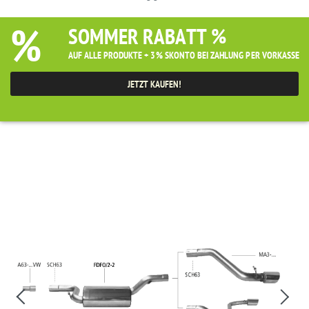
%
SOMMER RABATT %
AUF ALLE PRODUKTE + 3% SKONTO BEI ZAHLUNG PER VORKASSE
JETZT KAUFEN!