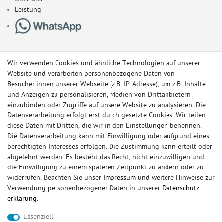
Leistung
Wir verwenden Cookies und ähnliche Technologien auf unserer
Website und verarbeiten personenbezogene Daten von
Besucher:innen unserer Webseite (z.B. IP-Adresse), um z.B. Inhalte
und Anzeigen zu personalisieren, Medien von Drittanbietern
einzubinden oder Zugriffe auf unsere Website zu analysieren. Die
Datenverarbeitung erfolgt erst durch gesetzte Cookies. Wir teilen
diese Daten mit Dritten, die wir in den Einstellungen benennen.
Die Datenverarbeitung kann mit Einwilligung oder aufgrund eines
berechtigten Interesses erfolgen. Die Zustimmung kann erteilt oder
© Copyright 2026 Sportauspuff-Store.de - Alle Rechte vorbehalten.
abgelehnt werden. Es besteht das Recht, nicht einzuwilligen und
Preisangaben inkl. gesetzlicher MwSt. und zzgl. Versandkosten
die Einwilligung zu einem späteren Zeitpunkt zu ändern oder zu
widerrufen. Beachten Sie unser
Impressum
und weitere Hinweise zur
Das Internetportal für Sportendschalldämpfer, Komplettanlagen,
Verwendung personenbezogener Daten in unserer
Daten­schutz­
Rennsportanlagen, Sportendrohre, Universalteile, Fächerkrümmer,
erklärung
.
Vorschalldämpfer, Sportkat, Ersatzrohr und Auspuffzubehör.
Essenziell
FOX, REMUS, FSW, FRIEDRICH MOTORSPORT, EISENMANN, ULTER