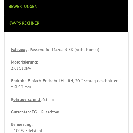
BEWERTUNGEN
KW/PS RECHNER
Fahrzeug:
Passend für Mazda 3 BK (nicht Kombi)
Motorisierung:
2.0l 110kW
Endrohr:
Einfach-Endrohr LH + RH, 20 ° schräg geschnitten 1
x Ø 90 mm
R
ohrquerschnitt:
63mm
Gutachten:
EG - Gutachten
Bemerkung:
- 100% Edelstahl