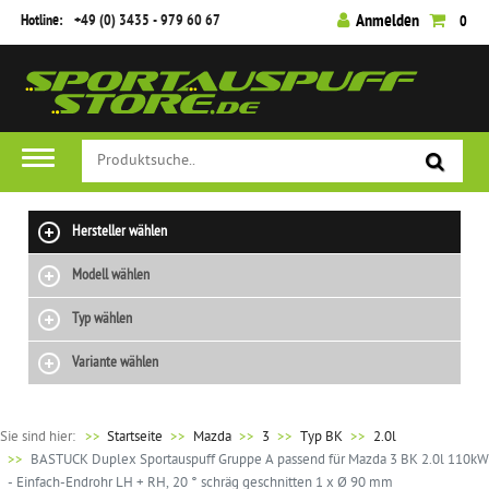
Hotline:
+49 (0) 3435 - 979 60 67
Anmelden
0
Hersteller wählen
Modell wählen
Typ wählen
Variante wählen
Sie sind hier:
>>
Startseite
Mazda
3
Typ BK
2.0l
BASTUCK Duplex Sportauspuff Gruppe A passend für Mazda 3 BK 2.0l 110kW
- Einfach-Endrohr LH + RH, 20 ° schräg geschnitten 1 x Ø 90 mm