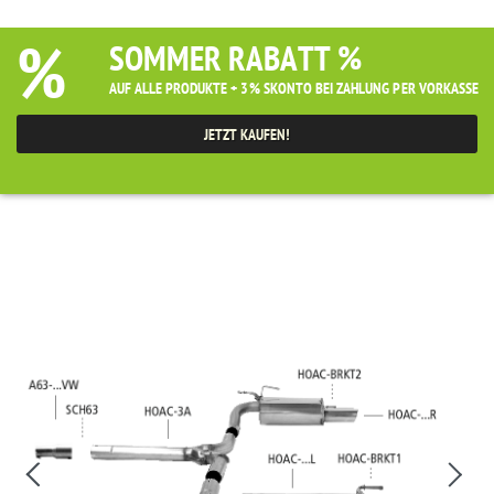
%
SOMMER RABATT %
AUF ALLE PRODUKTE + 3% SKONTO BEI ZAHLUNG PER VORKASSE
JETZT KAUFEN!