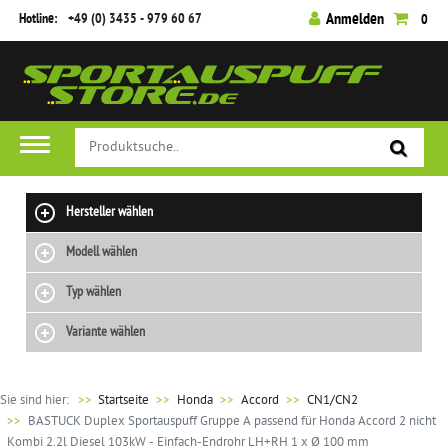
Hotline:
+49 (0) 3435 - 979 60 67
Anmelden
0
Hersteller wählen
Modell wählen
Typ wählen
Variante wählen
Sie sind hier:
>>
Startseite
Honda
Accord
CN1/CN2
BASTUCK Duplex Sportauspuff Gruppe A passend für Honda Accord 2 nicht
Kombi 2.2l Diesel 103kW - Einfach-Endrohr LH+RH 1 x Ø 100 mm