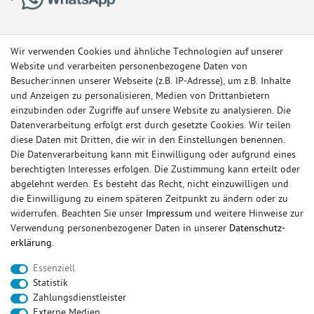
Wir verwenden Cookies und ähnliche Technologien auf unserer
Website und verarbeiten personenbezogene Daten von
Besucher:innen unserer Webseite (z.B. IP-Adresse), um z.B. Inhalte
und Anzeigen zu personalisieren, Medien von Drittanbietern
einzubinden oder Zugriffe auf unsere Website zu analysieren. Die
Datenverarbeitung erfolgt erst durch gesetzte Cookies. Wir teilen
diese Daten mit Dritten, die wir in den Einstellungen benennen.
Die Datenverarbeitung kann mit Einwilligung oder aufgrund eines
berechtigten Interesses erfolgen. Die Zustimmung kann erteilt oder
© Copyright 2026 Sportauspuff-Store.de - Alle Rechte vorbehalten.
abgelehnt werden. Es besteht das Recht, nicht einzuwilligen und
Preisangaben inkl. gesetzlicher MwSt. und zzgl. Versandkosten
die Einwilligung zu einem späteren Zeitpunkt zu ändern oder zu
widerrufen. Beachten Sie unser
Impressum
und weitere Hinweise zur
Das Internetportal für Sportendschalldämpfer, Komplettanlagen,
Verwendung personenbezogener Daten in unserer
Daten­schutz­
Rennsportanlagen, Sportendrohre, Universalteile, Fächerkrümmer,
erklärung
.
Vorschalldämpfer, Sportkat, Ersatzrohr und Auspuffzubehör.
Essenziell
FOX, REMUS, FSW, FRIEDRICH MOTORSPORT, EISENMANN, ULTER
Statistik
SPORT, NOVUS
Zahlungsdienstleister
sportauspuff
sportkat
fox
racing sportauspuff
Externe Medien