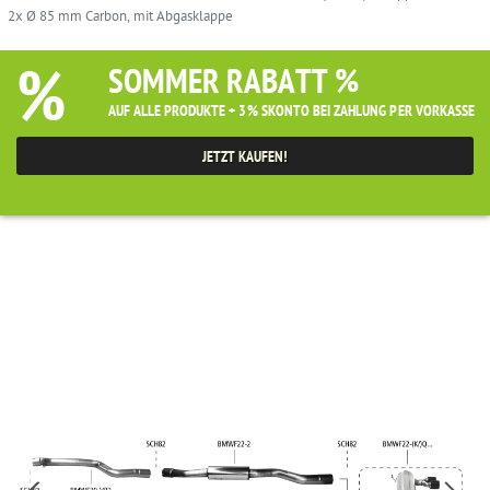
2x Ø 85 mm Carbon, mit Abgasklappe
%
SOMMER RABATT %
AUF ALLE PRODUKTE + 3% SKONTO BEI ZAHLUNG PER VORKASSE
JETZT KAUFEN!