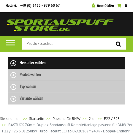
Hotline:
+49 (0) 3435 - 979 60 67
Anmelden
0
Hersteller wählen
Modell wählen
Typ wählen
Variante wählen
Sie sind hier:
>>
Startseite
Passend für BMW
2-er
F22 / F23
BASTUCK 76mm Duplex Sportauspuff Komplettanlage passend für BMW 2er
F22 / F23 3.0l 250kW Turbo Facelift LCI ab 07/2016 (M240i) - Doppel-Endrohr,