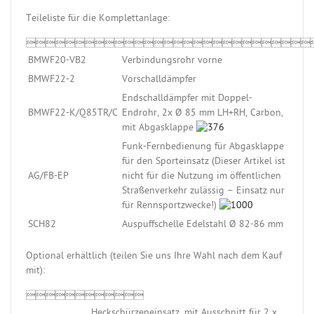
Teileliste für die Komplettanlage:

BMWF20-VB2
Verbindungsrohr vorne
BMWF22-2
Vorschalldämpfer
Endschalldämpfer mit Doppel-
BMWF22-K/Q85TR/C
Endrohr, 2x Ø 85 mm LH+RH, Carbon,
mit Abgasklappe
Funk-Fernbedienung für Abgasklappe
für den Sporteinsatz (Dieser Artikel ist
AG/FB-EP
nicht für die Nutzung im öffentlichen
Straßenverkehr zulässig – Einsatz nur
für Rennsportzwecke!)
SCH82
Auspuffschelle Edelstahl Ø 82-86 mm
Optional erhältlich (teilen Sie uns Ihre Wahl nach dem Kauf
mit):

Heckschürzeneinsatz, mit Ausschnitt für 2 x