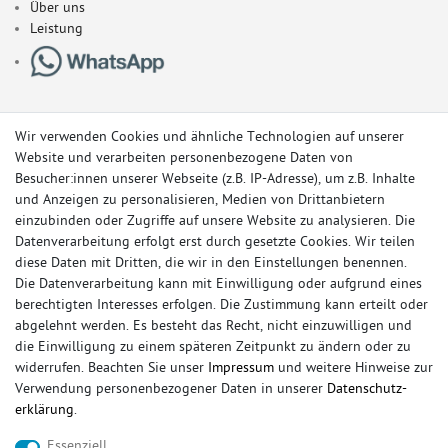
Über uns
Leistung
Wir verwenden Cookies und ähnliche Technologien auf unserer
Website und verarbeiten personenbezogene Daten von
Besucher:innen unserer Webseite (z.B. IP-Adresse), um z.B. Inhalte
und Anzeigen zu personalisieren, Medien von Drittanbietern
einzubinden oder Zugriffe auf unsere Website zu analysieren. Die
Datenverarbeitung erfolgt erst durch gesetzte Cookies. Wir teilen
diese Daten mit Dritten, die wir in den Einstellungen benennen.
Die Datenverarbeitung kann mit Einwilligung oder aufgrund eines
berechtigten Interesses erfolgen. Die Zustimmung kann erteilt oder
© Copyright 2026 Sportauspuff-Store.de - Alle Rechte vorbehalten.
abgelehnt werden. Es besteht das Recht, nicht einzuwilligen und
Preisangaben inkl. gesetzlicher MwSt. und zzgl. Versandkosten
die Einwilligung zu einem späteren Zeitpunkt zu ändern oder zu
widerrufen. Beachten Sie unser
Impressum
und weitere Hinweise zur
Das Internetportal für Sportendschalldämpfer, Komplettanlagen,
Verwendung personenbezogener Daten in unserer
Daten­schutz­
Rennsportanlagen, Sportendrohre, Universalteile, Fächerkrümmer,
erklärung
.
Vorschalldämpfer, Sportkat, Ersatzrohr und Auspuffzubehör.
Essenziell