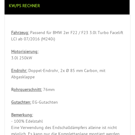
KW/PS RECHNER
Fahrzeug:
Passend für BMW 2er F22 / F23 3.0l Turbo Facelift
LCI ab 07/2016 (M240i)
Motorisierung:
3.0l 250kW
Endrohr:
Doppel-Endrohr, 2x Ø 85 mm Carbon, mit
Abgasklappe
R
ohrquerschnitt:
76mm
Gutachten:
EG-Gutachten
Bemerkung:
- 100% Edelstahl
Eine Verwendung des Endschalldämpfers alleine ist nicht
möglich. Es kann nur die Komplettanlage montiert werden.