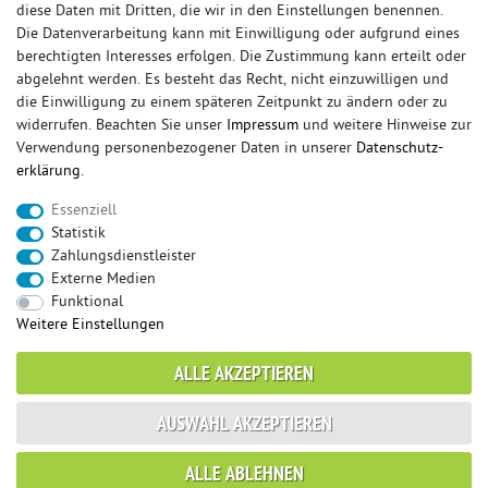
diese Daten mit Dritten, die wir in den Einstellungen benennen.
Die Datenverarbeitung kann mit Einwilligung oder aufgrund eines
berechtigten Interesses erfolgen. Die Zustimmung kann erteilt oder
© Copyright 2026 Sportauspuff-Store.de - Alle Rechte vorbehalten.
abgelehnt werden. Es besteht das Recht, nicht einzuwilligen und
Preisangaben inkl. gesetzlicher MwSt. und zzgl. Versandkosten
die Einwilligung zu einem späteren Zeitpunkt zu ändern oder zu
widerrufen. Beachten Sie unser
Impressum
und weitere Hinweise zur
Das Internetportal für Sportendschalldämpfer, Komplettanlagen,
Verwendung personenbezogener Daten in unserer
Daten­schutz­
Rennsportanlagen, Sportendrohre, Universalteile, Fächerkrümmer,
erklärung
.
Vorschalldämpfer, Sportkat, Ersatzrohr und Auspuffzubehör.
Essenziell
FOX, REMUS, FSW, FRIEDRICH MOTORSPORT, EISENMANN, ULTER
Statistik
SPORT, NOVUS
Zahlungsdienstleister
sportauspuff
sportkat
fox
racing sportauspuff
Externe Medien
endrohr
downpipe
komplettanlage
friedrich
Funktional
mittelschalldämpfer
fächerkrümmer
remus
Weitere Einstellungen
ersatzrohr
eisenmann
rennsportanlage
vorschalldämpfer attrappe
ulter
vorschalldämpfer
ALLE AKZEPTIEREN
fsw
duplex
milltek
AUSWAHL AKZEPTIEREN
* gilt für Lieferungen innerhalb Deutschlands, Lieferzeiten für andere Länder
ALLE ABLEHNEN
entnehmen Sie bitte der Schaltfläche mit den Versandinformationen