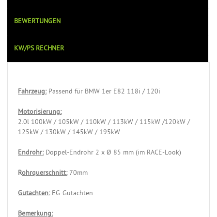
BEWERTUNGEN
KW/PS RECHNER
Fahrzeug:
Passend für BMW 1er E82 118i / 120i
Motorisierung:
2.0l 100kW / 105kW / 110kW / 113kW / 115kW /120kW /
125kW / 130kW / 145kW / 195kW
Endrohr:
Doppel-Endrohr 2 x Ø 85 mm (im RACE-Look)
R
ohrquerschnitt:
70mm
Gutachten:
EG-Gutachten
Bemerkung: