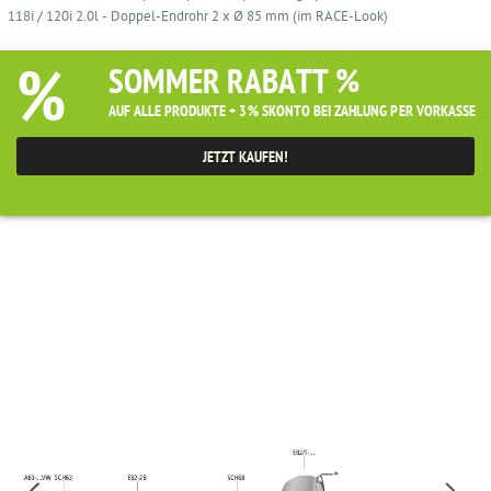
118i / 120i 2.0l - Doppel-Endrohr 2 x Ø 85 mm (im RACE-Look)
%
SOMMER RABATT %
AUF ALLE PRODUKTE + 3% SKONTO BEI ZAHLUNG PER VORKASSE
JETZT KAUFEN!