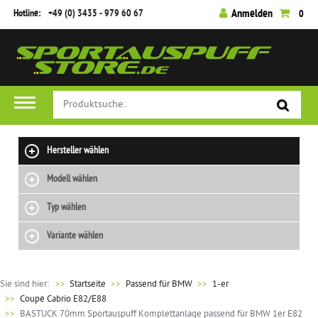
Hotline:
+49 (0) 3435 - 979 60 67
Anmelden
0
Hersteller wählen
Modell wählen
Typ wählen
Variante wählen
Sie sind hier:
>>
Startseite
Passend für BMW
1-er
Coupé Cabrio E82/E88
BASTUCK 70mm Sportauspuff Komplettanlage passend für BMW 1er E82