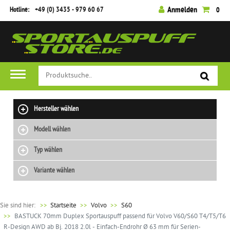
Hotline:
+49 (0) 3435 - 979 60 67
Anmelden
0
Hersteller wählen
Modell wählen
Typ wählen
Variante wählen
Sie sind hier:
>>
Startseite
Volvo
S60
BASTUCK 70mm Duplex Sportauspuff passend für Volvo V60/S60 T4/T5/T6
R-Design AWD ab Bj. 2018 2.0l - Einfach-Endrohr Ø 63 mm für Serien-