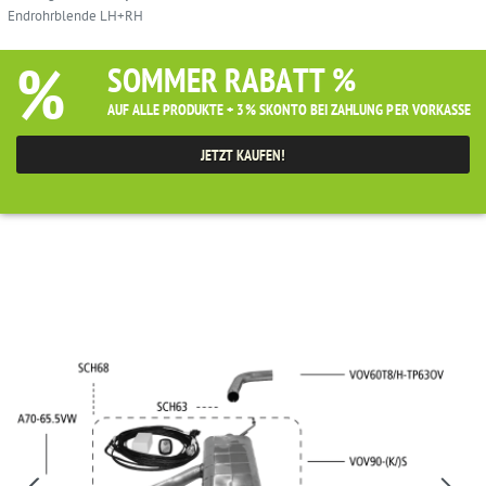
Endrohrblende LH+RH
%
SOMMER RABATT %
AUF ALLE PRODUKTE + 3% SKONTO BEI ZAHLUNG PER VORKASSE
JETZT KAUFEN!