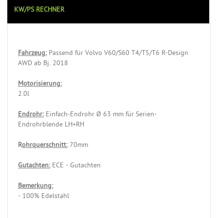
KW/PS RECHNER
Fahrzeug:
Passend für Volvo V60/S60 T4/T5/T6 R-Design
AWD ab Bj. 2018
Motorisierung:
2.0l
Endrohr:
Einfach-Endrohr Ø 63 mm für Serien-
Endrohrblende LH+RH
R
ohrquerschnitt:
70mm
Gutachten:
ECE - Gutachten
Bemerkung:
- 100% Edelstahl