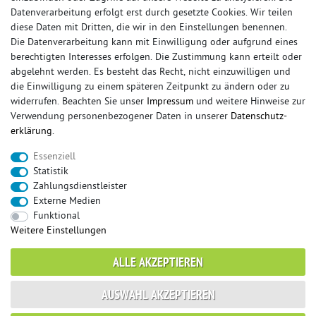
Datenverarbeitung erfolgt erst durch gesetzte Cookies. Wir teilen
diese Daten mit Dritten, die wir in den Einstellungen benennen.
Die Datenverarbeitung kann mit Einwilligung oder aufgrund eines
berechtigten Interesses erfolgen. Die Zustimmung kann erteilt oder
© Copyright 2026 Sportauspuff-Store.de - Alle Rechte vorbehalten.
abgelehnt werden. Es besteht das Recht, nicht einzuwilligen und
Preisangaben inkl. gesetzlicher MwSt. und zzgl. Versandkosten
die Einwilligung zu einem späteren Zeitpunkt zu ändern oder zu
widerrufen. Beachten Sie unser
Impressum
und weitere Hinweise zur
Das Internetportal für Sportendschalldämpfer, Komplettanlagen,
Verwendung personenbezogener Daten in unserer
Daten­schutz­
Rennsportanlagen, Sportendrohre, Universalteile, Fächerkrümmer,
erklärung
.
Vorschalldämpfer, Sportkat, Ersatzrohr und Auspuffzubehör.
Essenziell
FOX, REMUS, FSW, FRIEDRICH MOTORSPORT, EISENMANN, ULTER
Statistik
SPORT, NOVUS
Zahlungsdienstleister
sportauspuff
sportkat
fox
racing sportauspuff
Externe Medien
endrohr
downpipe
komplettanlage
friedrich
Funktional
mittelschalldämpfer
fächerkrümmer
remus
Weitere Einstellungen
ersatzrohr
eisenmann
rennsportanlage
vorschalldämpfer attrappe
ulter
vorschalldämpfer
ALLE AKZEPTIEREN
fsw
duplex
milltek
AUSWAHL AKZEPTIEREN