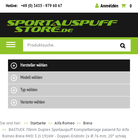
Hotline:
+49 (0) 3435 - 979 60 67
Anmelden
0
Hersteller wählen
Modell wählen
Typ wählen
Variante wählen
Sie sind hier:
>>
Startseite
Alfa Romeo
Brera
BASTUCK 70mm Duplex Sportauspuff Komplettanlage passend für Alfa
Romeo Brera 4WD 3.2l 191kW - Doppel-Endrohr 2x Ø 76 mm, 20° schräg