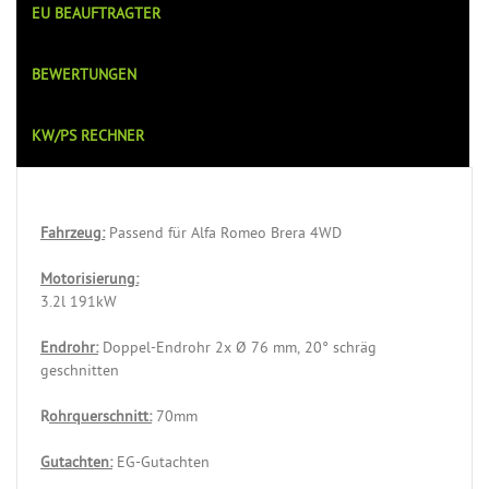
EU BEAUFTRAGTER
BEWERTUNGEN
KW/PS RECHNER
Fahrzeug:
Passend für Alfa Romeo Brera 4WD
Motorisierung:
3.2l 191kW
Endrohr:
Doppel-Endrohr 2x Ø 76 mm, 20° schräg
geschnitten
R
ohrquerschnitt:
70mm
Gutachten:
EG-Gutachten